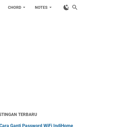
CHORD
NOTES
STINGAN TERBARU
Cara Ganti Password WiFi IndiHome