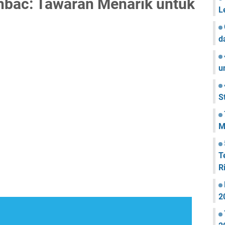
hbac: Tawaran Menarik untuk
L
d
u
S
M
T
R
2