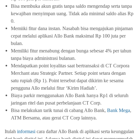
Bisa membuka akun gratis tanpa saldo mengendap serta tanpa 
kewajiban menyimpan uang. Tidak ada minimal saldo alias Rp 
0.
Memiiki fitur dana instan. Nasabah bisa mengajukan pinjaman 
cepat melalui aplikasi Allo Bank maksimal Rp 100 juta per 
bulan.
Memiliki fitur menabung dengan bunga sebesar 4% per tahun 
tanpa biaya administrasi bulanan.
Mendapatkan point loyalitas saat bertransaksi di CT Corpora 
Merchant atau Strategic Partner. Setiap point setara dengan 
satu rupiah (Rp 1). Point tersebut dapat dikirim ke sesama 
pengguna Allo melalui fitur ‘Kirim Hadiah’.
Biaya parkir menggunakan Allo Bank hanya Rp1 di seluruh 
jaringan ritel dan pusat perbelanjaan CT Corp.
Bisa melakukan tarik tunai di cabang Allo Bank, 
Bank Mega
, 
ATM Bersama, atau gerai CT Corp lainnya.
Itulah 
informasi
cara daftar Allo Bank di aplikasi 
serta keunggulan 
dari bank digital ini. Adanya bank digital ini dapat mempermudah 