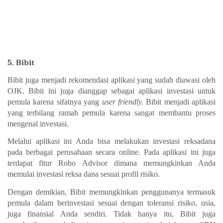
5. Bibit
Bibit juga menjadi rekomendasi aplikasi yang sudah diawasi oleh 
OJK. Bibit ini juga dianggap sebagai 
aplikasi investasi untuk 
pemula 
karena sifatnya yang 
user friendly. 
Bibit menjadi aplikasi 
yang terbilang ramah pemula karena sangat membantu proses 
mengenal investasi.
Melalui aplikasi ini Anda bisa melakukan investasi reksadana 
pada berbagai perusahaan secara online. Pada aplikasi ini juga 
terdapat fitur Robo Advisor dimana memungkinkan Anda 
memulai investasi reksa dana sesuai profil risiko.
Dengan demikian, Bibit memungkinkan penggunanya termasuk 
pemula dalam berinvestasi sesuai dengan toleransi risiko, usia, 
juga finansial Anda sendiri. Tidak hanya itu, Bibit juga 