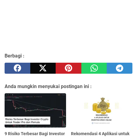
Berbagi :
Anda mungkin menyukai postingan ini :
9 Risiko Terbesar Bagi Investor
Rekomendasi 4 Aplikasi untuk