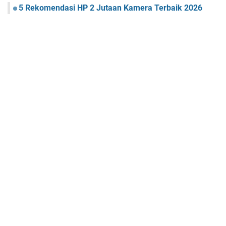
5 Rekomendasi HP 2 Jutaan Kamera Terbaik 2026