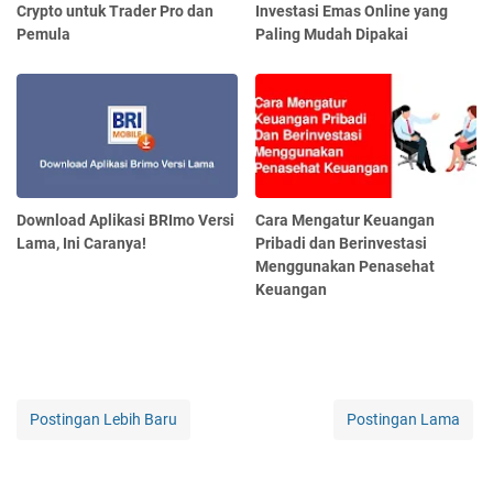
Crypto untuk Trader Pro dan
Investasi Emas Online yang
Pemula
Paling Mudah Dipakai
Download Aplikasi BRImo Versi
Cara Mengatur Keuangan
Lama, Ini Caranya!
Pribadi dan Berinvestasi
Menggunakan Penasehat
Keuangan
Postingan Lebih Baru
Postingan Lama