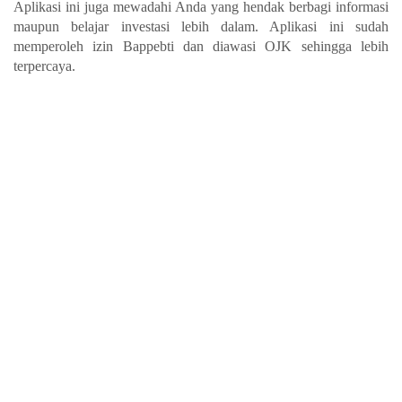
Aplikasi ini juga mewadahi Anda yang hendak berbagi informasi 
maupun belajar investasi lebih dalam. Aplikasi ini sudah 
memperoleh izin Bappebti dan diawasi OJK sehingga lebih 
terpercaya.