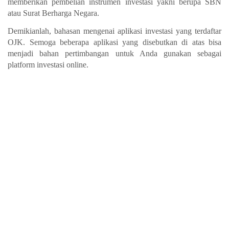
memberikan pembelian instrumen investasi yakni berupa SBN 
atau Surat Berharga Negara.
Demikianlah, bahasan mengenai 
aplikasi investasi yang terdaftar 
OJK
. Semoga beberapa aplikasi yang disebutkan di atas bisa 
menjadi bahan pertimbangan untuk Anda gunakan sebagai 
platform investasi online.