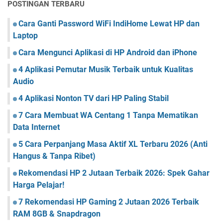
POSTINGAN TERBARU
Cara Ganti Password WiFi IndiHome Lewat HP dan
Laptop
Cara Mengunci Aplikasi di HP Android dan iPhone
4 Aplikasi Pemutar Musik Terbaik untuk Kualitas
Audio
4 Aplikasi Nonton TV dari HP Paling Stabil
7 Cara Membuat WA Centang 1 Tanpa Mematikan
Data Internet
5 Cara Perpanjang Masa Aktif XL Terbaru 2026 (Anti
Hangus & Tanpa Ribet)
Rekomendasi HP 2 Jutaan Terbaik 2026: Spek Gahar
Harga Pelajar!
7 Rekomendasi HP Gaming 2 Jutaan 2026 Terbaik
RAM 8GB & Snapdragon