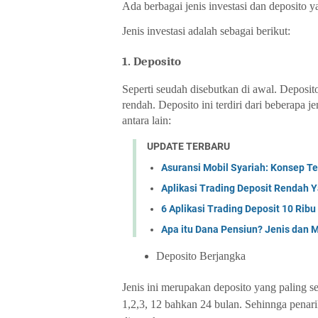
Ada berbagai jenis investasi dan deposito y
Jenis investasi 
adalah sebagai berikut:
1. Deposito
Seperti seudah disebutkan di awal. Deposito 
rendah. Deposito ini terdiri dari beberapa j
antara lain:
UPDATE TERBARU
Asuransi Mobil Syariah: Konsep Te
Aplikasi Trading Deposit Rendah Y
6 Aplikasi Trading Deposit 10 Ri
Apa itu Dana Pensiun? Jenis dan 
Deposito Berjangka
Jenis ini merupakan deposito yang paling se
1,2,3, 12 bahkan 24 bulan. Sehinnga penari