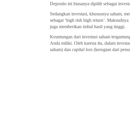
Deposito ini biasanya dipilih sebagai investa
Sedangkan investasi, khususnya saham, merup
sebagai ‘high rish high return’. Maksudnya ad
juga memberikan imbal hasil yang tinggi. 
Keuntungan dari investasi saham tergantun
Anda miliki. Oleh karena itu, dalam investasi
saham) dan 
capital loss
 (kerugian dari pen