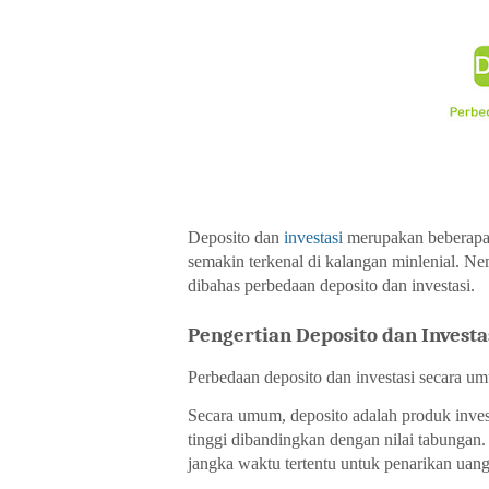
Deposito dan 
investasi
 merupakan beberapa
semakin terkenal di kalangan minlenial. Ne
dibahas 
perbedaan deposito dan investasi
.
Pengertian Deposito dan Investa
Perbedaan deposito dan investasi 
secara um
Secara umum, deposito adalah produk invest
tinggi dibandingkan dengan nilai tabungan. 
jangka waktu tertentu untuk penarikan uang