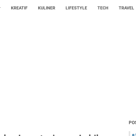
KREATIF
KULINER
LIFESTYLE
TECH
TRAVEL
PO