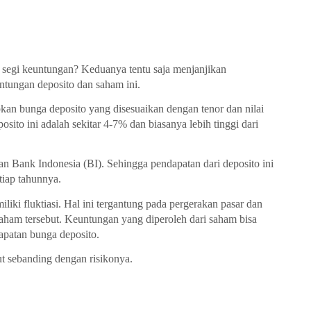
i segi keuntungan? Keduanya tentu saja menjanjikan 
ntungan deposito 
dan saham ini.
kan bunga deposito yang disesuaikan dengan tenor dan nilai 
to ini adalah sekitar 4-7% dan biasanya lebih tinggi dari 
n Bank Indonesia (BI). Sehingga pendapatan dari deposito ini 
tiap tahunnya. 
iki fluktiasi. Hal ini tergantung pada pergerakan pasar dan 
ham tersebut. Keuntungan yang diperoleh dari saham bisa 
apatan bunga deposito.
ut sebanding dengan risikonya.