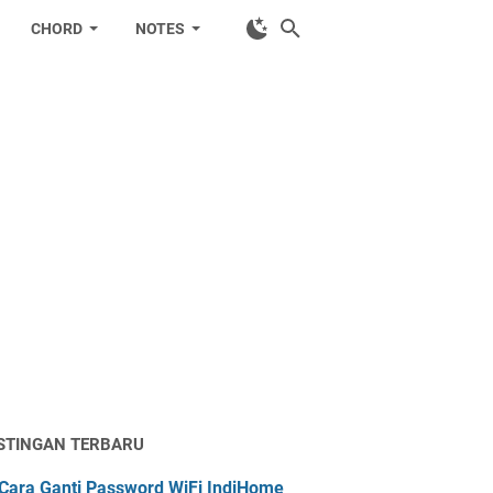
CHORD
NOTES
STINGAN TERBARU
Cara Ganti Password WiFi IndiHome