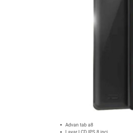
Advan tab a8
Layar LCD IPS 8 inci