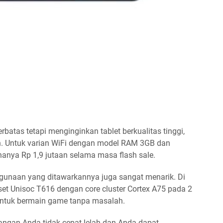
batas tetapi menginginkan tablet berkualitas tinggi,
n. Untuk varian WiFi dengan model RAM 3GB dan
 hanya Rp 1,9 jutaan selama masa flash sale.
ggunaan yang ditawarkannya juga sangat menarik. Di
et Unisoc T616 dengan core cluster Cortex A75 pada 2
k untuk bermain game tanpa masalah.
angan Anda tidak cepat lelah dan Anda dapat