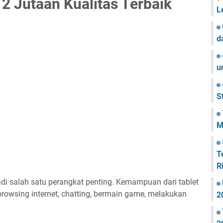
2 Jutaan Kualitas Terbaik
L
d
u
S
M
T
R
di salah satu perangkat penting. Kemampuan dari tablet
 browsing internet, chatting, bermain game, melakukan
2