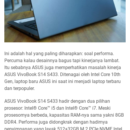
Ini adalah hal yang paling diharapkan: soal performa.
Percuma kalau desainnya bagus tapi kinerjanya lambat.
Itu sebabnya ASUS juga memperhatikan masalah kinerja
ASUS VivoBook S14 S433. Ditenagai oleh Intel Core 10th
Gen, laptop baru ASUS ini saat ini menjadi laptop terbaru
dan terpopuler.
ASUS VivoBook S14 S433 hadir dengan dua pilihan
prosesor: Intel® Core™ i5 dan Intel® Core™ i7. Meski
prosesornya berbeda, kapasitas RAM-nya sama yakni 8GB
DDR4. Performa juga didongkrak dengan hadirnya
penyimpanan yang layak 512+32GB M.2 PCIe NVME Intel