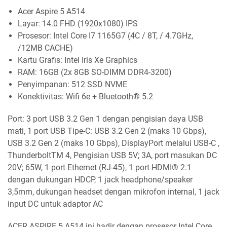
Acer Aspire 5 A514
Layar: 14.0 FHD (1920x1080) IPS
Prosesor: Intel Core I7 1165G7 (4C / 8T, / 4.7GHz,
/12MB CACHE)
Kartu Grafis: Intel Iris Xe Graphics
RAM: 16GB (2x 8GB SO-DIMM DDR4-3200)
Penyimpanan: 512 SSD NVME
Konektivitas: Wifi 6e + Bluetooth® 5.2
Port: 3 port USB 3.2 Gen 1 dengan pengisian daya USB
mati, 1 port USB Tipe-C: USB 3.2 Gen 2 (maks 10 Gbps),
USB 3.2 Gen 2 (maks 10 Gbps), DisplayPort melalui USB-C ,
ThunderboltTM 4, Pengisian USB 5V; 3A, port masukan DC
20V; 65W, 1 port Ethernet (RJ-45), 1 port HDMI® 2.1
dengan dukungan HDCP, 1 jack headphone/speaker
3,5mm, dukungan headset dengan mikrofon internal, 1 jack
input DC untuk adaptor AC
ACER ASPIRE 5 A514 ini hadir dengan prosesor Intel Core