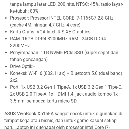
tanpa lampu latar LED, 200 nits, NTSC: 45%, rasio layar-
ke-tubuh: 83%
Prosesor: Prosesor INTEL CORE i7-1165G7 2,8 GHz
(cache 4M, hingga 4,7 GHz, 4 core)
Kartu Grafis: VGA Intel IRIS XE Graphics
RAM: 16GB DDR4 3200MHz RAM | 24GB DDR4
3200MHz
Penyimpanan: 1TB NVME PCIe SSD (super cepat dan
tahan goncangan)
Drive Optik:-
Koneksi: Wi-Fi 6 (802.11ax) + Bluetooth 5.0 (dual band)
2x2
Port: 1x USB 3.2 Gen 1 Tipe-A, 1x USB 3.2 Gen 1 Tipe-C,
2x USB 2.0 Tipe-A, 1x HDMI 1.4, jack audio kombo 1x
3.5mm, pembaca kartu micro SD
ASUS VivoBook X515EA sangat cocok untuk digunakan di
tempat kerja atau bisnis, dan untuk game kasual setiap
hari. Laptop ini ditenagai oleh prosesor Intel Core i7-