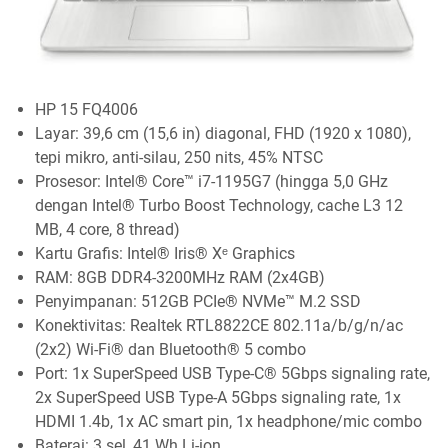
HP 15 FQ4006
Layar: 39,6 cm (15,6 in) diagonal, FHD (1920 x 1080),
tepi mikro, anti-silau, 250 nits, 45% NTSC
Prosesor: Intel® Core™ i7-1195G7 (hingga 5,0 GHz
dengan Intel® Turbo Boost Technology, cache L3 12
MB, 4 core, 8 thread)
Kartu Grafis: Intel® Iris® Xᵉ Graphics
RAM: 8GB DDR4-3200MHz RAM (2x4GB)
Penyimpanan: 512GB PCIe® NVMe™ M.2 SSD
Konektivitas: Realtek RTL8822CE 802.11a/b/g/n/ac
(2x2) Wi-Fi® dan Bluetooth® 5 combo
Port: 1x SuperSpeed ​​​​USB Type-C® 5Gbps signaling rate,
2x SuperSpeed ​​USB Type-A 5Gbps signaling rate, 1x
HDMI 1.4b, 1x AC smart pin, 1x headphone/mic combo
Baterai: 3 sel, 41 Wh Li-ion