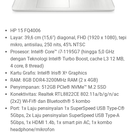
HP 15 FQ4006
Layar: 39,6 cm (15,6") diagonal, FHD (1920 x 1080), tepi
mikro, antisilau, 250 nits, 45% NTSC
Prosesor: Intel® Core™ i7-1195G7 (hingga 5,0 GHz
dengan Teknologi Intel® Turbo Boost, cache L3 12 MB,
4 core, 8 thread)
Kartu Grafis: Intel® Iris® Xᵉ Graphics
RAM: 8GB DDR4-3200MHz RAM (2 x 4GB)
Penyimpanan: 512GB PCIe® NVMe™ M.2 SSD
Konektivitas: Realtek RTL8822CE 802.11a/b/g/n/ac
(2x2) Wi-Fi® dan Bluetooth® 5 kombo
Port: 1x Laju pensinyalan 1x SuperSpeed ​​​​USB Type-C®
5Gbps, 2x Laju pensinyalan SuperSpeed ​​USB Type-A
5Gbps, 1x HDMI 1.4b, 1x smart pin AC, 1x kombo
headphone/mikrofon