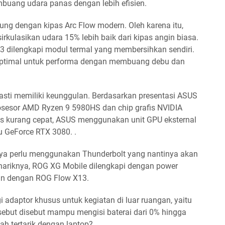
buang udara panas dengan lebih efisien.
kung dengan kipas Arc Flow modern. Oleh karena itu,
rkulasikan udara 15% lebih baik dari kipas angin biasa.
3 dilengkapi modul termal yang membersihkan sendiri.
ih optimal untuk performa dengan membuang debu dan
asti memiliki keunggulan. Berdasarkan presentasi ASUS
osesor AMD Ryzen 9 5980HS dan chip grafis NVIDIA
is kurang cepat, ASUS menggunakan unit GPU eksternal
 GeForce RTX 3080. .
nya perlu menggunakan Thunderbolt yang nantinya akan
nariknya, ROG XG Mobile dilengkapi dengan power
an dengan ROG Flow X13.
i adaptor khusus untuk kegiatan di luar ruangan, yaitu
sebut disebut mampu mengisi baterai dari 0% hingga
h tertarik dengan laptop?