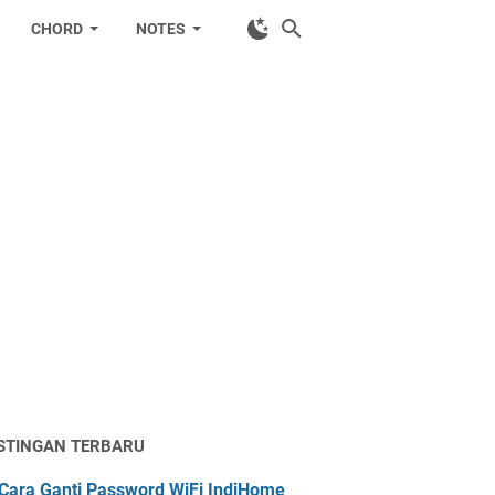
CHORD
NOTES
STINGAN TERBARU
Cara Ganti Password WiFi IndiHome