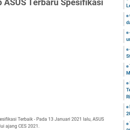
 ASUS Terbaru Spesifikasi
L
d
u
S
M
T
R
2
ifikasi Terbaik - Pada 13 Januari 2021 lalu, ASUS
ui ajang CES 2021.