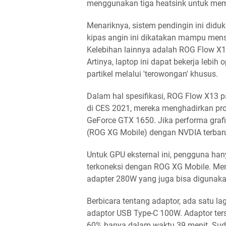
menggunakan tiga heatsink untuk mem
Menariknya, sistem pendingin ini didu
kipas angin ini dikatakan mampu mensi
Kelebihan lainnya adalah ROG Flow X1
Artinya, laptop ini dapat bekerja leb
partikel melalui 'terowongan' khusus.
Dalam hal spesifikasi, ROG Flow X13 p
di CES 2021, mereka menghadirkan pr
GeForce GTX 1650. Jika performa graf
(ROG XG Mobile) dengan NVDIA terbaru
Untuk GPU eksternal ini, pengguna ha
terkoneksi dengan ROG XG Mobile. Me
adapter 280W yang juga bisa digunak
Berbicara tentang adaptor, ada satu lag
adaptor USB Type-C 100W. Adaptor ter
60% hanya dalam waktu 39 menit. Suda