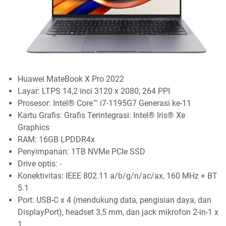
Huawei MateBook X Pro 2022
Layar: LTPS 14,2 inci 3120 x 2080, 264 PPI
Prosesor: Intel® Core™ i7-1195G7 Generasi ke-11
Kartu Grafis: Grafis Terintegrasi: Intel® Iris® Xe
Graphics
RAM: 16GB LPDDR4x
Penyimpanan: 1TB NVMe PCIe SSD
Drive optis: -
Konektivitas: IEEE 802.11 a/b/g/n/ac/ax, 160 MHz + BT
5.1
Port: USB-C x 4 (mendukung data, pengisian daya, dan
DisplayPort), headset 3,5 mm, dan jack mikrofon 2-in-1 x
1