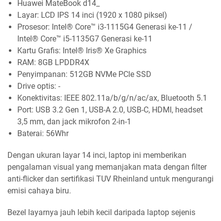
Huawei MateBook d14_
Layar: LCD IPS 14 inci (1920 x 1080 piksel)
Prosesor: Intel® Core™ i3-1115G4 Generasi ke-11 /
Intel® Core™ i5-1135G7 Generasi ke-11
Kartu Grafis: Intel® Iris® Xe Graphics
RAM: 8GB LPDDR4X
Penyimpanan: 512GB NVMe PCle SSD
Drive optis: -
Konektivitas: IEEE 802.11a/b/g/n/ac/ax, Bluetooth 5.1
Port: USB 3.2 Gen 1, USB-A 2.0, USB-C, HDMI, headset
3,5 mm, dan jack mikrofon 2-in-1
Baterai: 56Whr
Dengan ukuran layar 14 inci, laptop ini memberikan
pengalaman visual yang memanjakan mata dengan filter
anti-flicker dan sertifikasi TUV Rheinland untuk mengurangi
emisi cahaya biru.
Bezel layarnya jauh lebih kecil daripada laptop sejenis