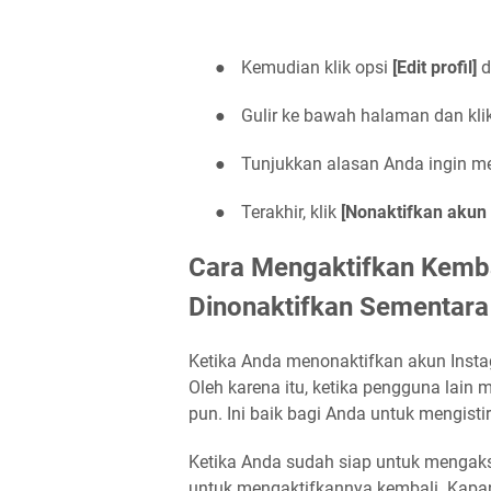
●
Kemudian klik opsi
[Edit profil]
d
●
Gulir ke bawah halaman dan kli
●
Tunjukkan alasan Anda ingin m
●
Terakhir, klik
[Nonaktifkan akun
Cara Mengaktifkan Kemba
Dinonaktifkan Sementara
Ketika Anda menonaktifkan akun Inst
Oleh karena itu, ketika pengguna lai
pun. Ini baik bagi Anda untuk mengisti
Ketika Anda sudah siap untuk mengak
untuk mengaktifkannya kembali. Kapa