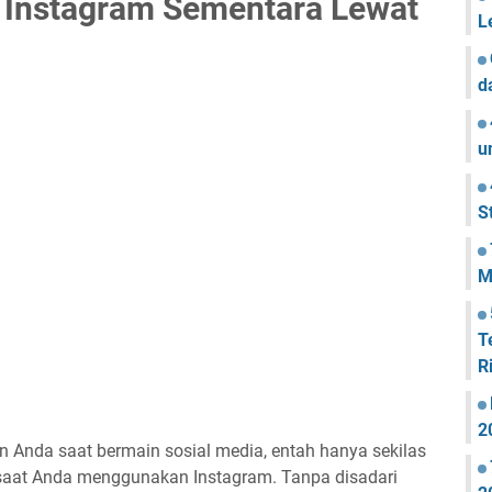
 Instagram Sementara Lewat
L
d
u
S
M
T
R
2
n Anda saat bermain sosial media, entah hanya sekilas
 saat Anda menggunakan Instagram. Tanpa disadari