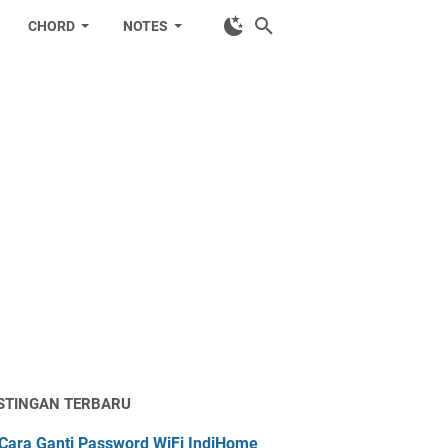
CHORD
NOTES
STINGAN TERBARU
Cara Ganti Password WiFi IndiHome