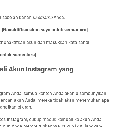
i sebelah kanan
username
Anda.
k
[Nonaktifkan akun saya untuk sementara]
.
enonaktifkan akun dan masukkan kata sandi.
 untuk sementara]
.
li Akun Instagram yang
agram Anda, semua konten Anda akan disembunyikan.
n mencari akun Anda, mereka tidak akan menemukan apa
rahatkan pikiran.
ses Instagram, cukup masuk kembali ke akun Anda
n pun Anda membutuhkannya, cukup ikuti langkah-