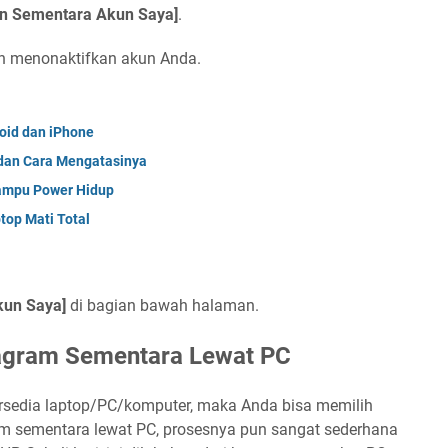
an Sementara Akun Saya]
.
in menonaktifkan akun Anda.
roid dan iPhone
dan Cara Mengatasinya
ampu Power Hidup
top Mati Total
kun Saya]
di bagian bawah halaman.
tagram Sementara Lewat PC
rsedia laptop/PC/komputer, maka Anda bisa memilih
ram sementara lewat PC, prosesnya pun sangat sederhana