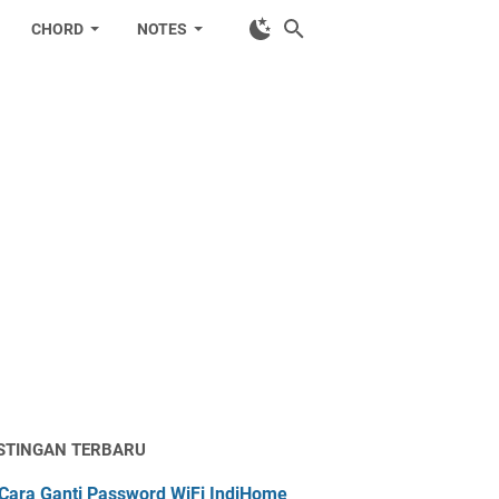
CHORD
NOTES
STINGAN TERBARU
Cara Ganti Password WiFi IndiHome