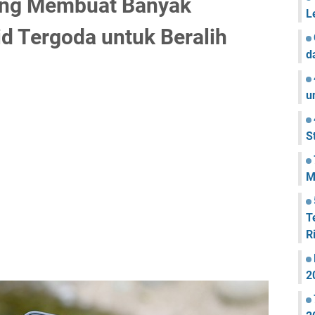
ang Membuat Banyak
L
d Tergoda untuk Beralih
d
u
S
M
T
R
2