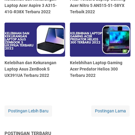
Laptop Acer Aspire 3 A315-
Acer Nitro 5 AN515-51-58YX
41G-R38X Terbaru 2022
Terbaik 2022
Kelebihan dan Kekurangan
Kelebhihan Laptop Gaming
Laptop Asus ZenBook S
Acer Predator Helios 300
UX391UA Terbaru 2022
Terbaru 2022
Postingan Lebih Baru
Postingan Lama
POSTINGAN TERBARU