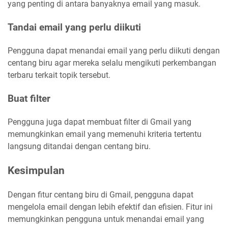
yang penting di antara banyaknya email yang masuk.
Tandai email yang perlu diikuti
Pengguna dapat menandai email yang perlu diikuti dengan
centang biru agar mereka selalu mengikuti perkembangan
terbaru terkait topik tersebut.
Buat filter
Pengguna juga dapat membuat filter di Gmail yang
memungkinkan email yang memenuhi kriteria tertentu
langsung ditandai dengan centang biru.
Kesimpulan
Dengan fitur centang biru di Gmail, pengguna dapat
mengelola email dengan lebih efektif dan efisien. Fitur ini
memungkinkan pengguna untuk menandai email yang