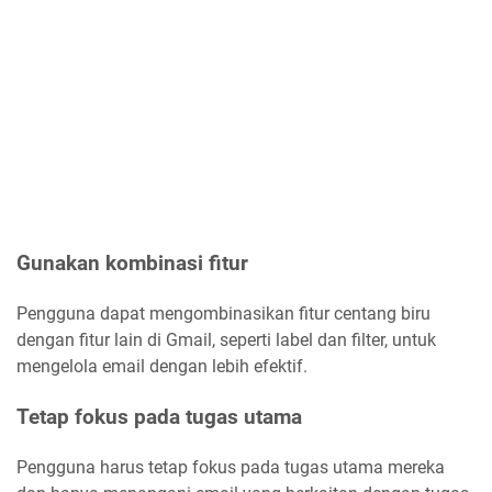
Gunakan kombinasi fitur
Pengguna dapat mengombinasikan fitur centang biru
dengan fitur lain di Gmail, seperti label dan filter, untuk
mengelola email dengan lebih efektif.
Tetap fokus pada tugas utama
Pengguna harus tetap fokus pada tugas utama mereka