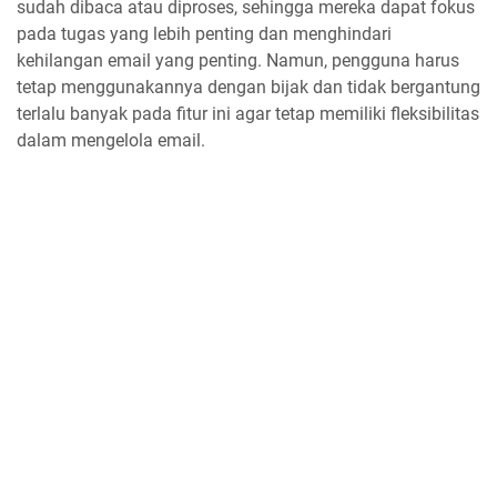
sudah dibaca atau diproses, sehingga mereka dapat fokus
pada tugas yang lebih penting dan menghindari
kehilangan email yang penting. Namun, pengguna harus
tetap menggunakannya dengan bijak dan tidak bergantung
terlalu banyak pada fitur ini agar tetap memiliki fleksibilitas
dalam mengelola email.