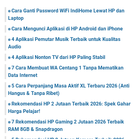
Cara Ganti Password WiFi IndiHome Lewat HP dan
Laptop
Cara Mengunci Aplikasi di HP Android dan iPhone
4 Aplikasi Pemutar Musik Terbaik untuk Kualitas
Audio
4 Aplikasi Nonton TV dari HP Paling Stabil
7 Cara Membuat WA Centang 1 Tanpa Mematikan
Data Internet
5 Cara Perpanjang Masa Aktif XL Terbaru 2026 (Anti
Hangus & Tanpa Ribet)
Rekomendasi HP 2 Jutaan Terbaik 2026: Spek Gahar
Harga Pelajar!
7 Rekomendasi HP Gaming 2 Jutaan 2026 Terbaik
RAM 8GB & Snapdragon