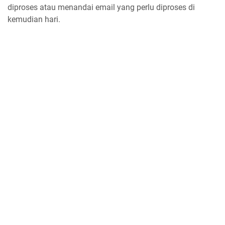
diproses atau menandai email yang perlu diproses di
kemudian hari.