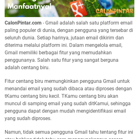
CalonPintar.com
- Gmail adalah salah satu platform email
paling populer di dunia, dengan pengguna yang tersebar di
seluruh dunia. Setiap harinya, jutaan email dikirim dan
diterima melalui platform ini. Dalam mengelola email,
Gmail memiliki berbagai fitur yang memudahkan
penggunanya. Salah satu fitur yang sangat berguna
adalah centang biru.
Fitur centang biru memungkinkan pengguna Gmail untuk
menandai email yang sudah dibaca atau diproses dengan
tKamu centang biru kecil. TKamu centang biru akan
muncul di samping email yang sudah ditKamui, sehingga
pengguna dapat dengan mudah mengidentifikasi email
yang sudah diproses.
Namun, tidak semua pengguna Gmail tahu tentang fitur ini