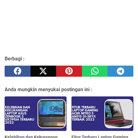
Berbagi :
Anda mungkin menyukai postingan ini :
Kelebihan dan Kekurangan
Fitur Terbaru Laptop Gaming