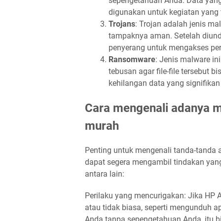
sepengetahuan Anda. Data yang
digunakan untuk kegiatan yang ti
Trojans
: Trojan adalah jenis ma
tampaknya aman. Setelah diundu
penyerang untuk mengakses pera
Ransomware
: Jenis malware in
tebusan agar file-file tersebu
kehilangan data yang signifikan
Cara mengenali adanya 
murah
Penting untuk mengenali tanda-tanda
dapat segera mengambil tindakan yang
antara lain:
Perilaku yang mencurigakan: Jika HP 
atau tidak biasa, seperti mengunduh a
Anda tanpa sepengetahuan Anda, itu 