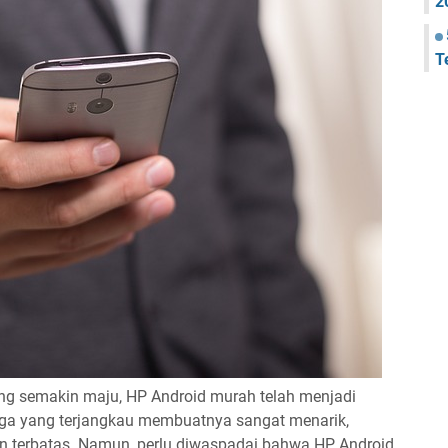
2
T
ang semakin maju, HP Android murah telah menjadi
arga yang terjangkau membuatnya sangat menarik,
n terbatas. Namun, perlu diwaspadai bahwa HP Android