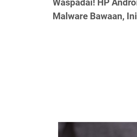
Waspadai! HP Andro
Malware Bawaan, In