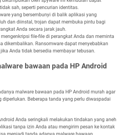
 dikumpulkan oleh spyware ini kemudian dapat
dak sah, seperti pencurian identitas.
lware yang bersembunyi di balik aplikasi yang
h dan diinstal, trojan dapat membuka pintu bagi
ngkat Anda secara jarak jauh.
i mengenkripsi file-file di perangkat Anda dan meminta
t bisa dikembalikan. Ransomware dapat menyebabkan
 jika Anda tidak bersedia membayar tebusan.
malware bawaan pada HP Android
 adanya malware bawaan pada HP Android murah agar
 diperlukan. Beberapa tanda yang perlu diwaspadai
Android Anda seringkali melakukan tindakan yang aneh
plikasi tanpa izin Anda atau mengirim pesan ke kontak
bisa menjadi tanda adanya malware bawaan.