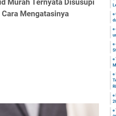
id Murah Ternyata Disusupi
L
i Cara Mengatasinya
d
u
S
M
T
R
2