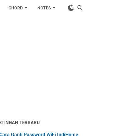
CHORD
NOTES
STINGAN TERBARU
Cara Ganti Password WiFi IndiHome