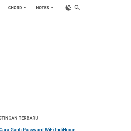
CHORD
NOTES
STINGAN TERBARU
Cara Ganti Password WiFi IndiHome