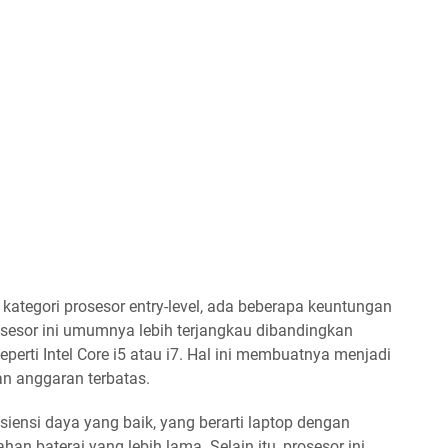
kategori prosesor entry-level, ada beberapa keuntungan
osesor ini umumnya lebih terjangkau dibandingkan
seperti Intel Core i5 atau i7. Hal ini membuatnya menjadi
an anggaran terbatas.
efisiensi daya yang baik, yang berarti laptop dengan
han baterai yang lebih lama. Selain itu, prosesor ini