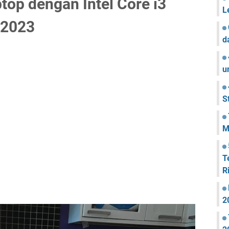
op dengan Intel Core i3
L
 2023
d
u
S
M
T
R
2