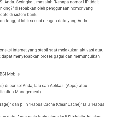
BSI Anda. Seringkali, masalah "Kenapa nomor HP tidak
 Banking?" disebabkan oleh penggunaan nomor yang
date di sistem bank.
an tanggal lahir sesuai dengan data yang Anda
neksi internet yang stabil saat melakukan aktivasi atau
uk dapat menyebabkan proses gagal dan memunculkan
BSI Mobile:
) di ponsel Anda, lalu cari Aplikasi (Apps) atau
lication Management).
age)" dan pilih "Hapus Cache (Clear Cache)" lalu "Hapus
us data, Anda perlu login ulang ke BSI Mobile. Ini akan