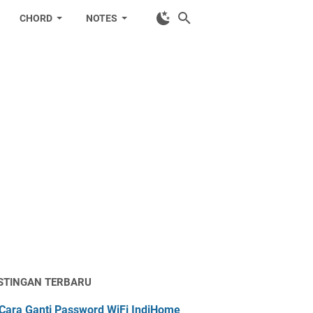
CHORD
NOTES
STINGAN TERBARU
Cara Ganti Password WiFi IndiHome