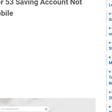
r 53 Saving Account Not
L
bile
d
u
S
M
T
R
2