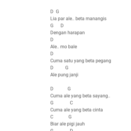
D G
Lia par ale.. beta manangis
G D
Dengan harapan
D
Ale.. mo bale
D
Cuma satu yang beta pegang
D G
Ale pung janji
D G
Cuma ale yang beta sayang..
G C
Cuma ale yang beta cinta
C G
Biar ale pigi jauh
G D