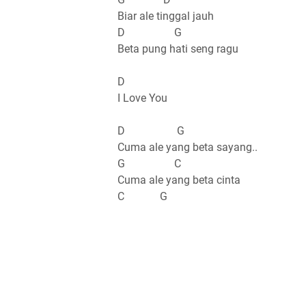
Biar ale tinggal jauh
D G
Beta pung hati seng ragu
D
I Love You
D G
Cuma ale yang beta sayang..
G C
Cuma ale yang beta cinta
C G