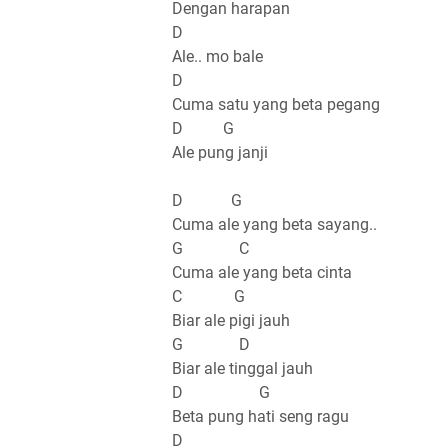
Dengan harapan
D
Ale.. mo bale
D
Cuma satu yang beta pegang
D G
Ale pung janji
D G
Cuma ale yang beta sayang..
G C
Cuma ale yang beta cinta
C G
Biar ale pigi jauh
G D
Biar ale tinggal jauh
D G
Beta pung hati seng ragu
D