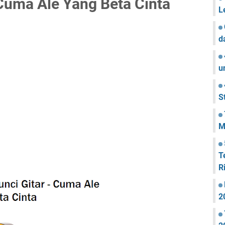
 Cuma Ale Yang Beta Cinta
L
d
u
S
M
T
R
2