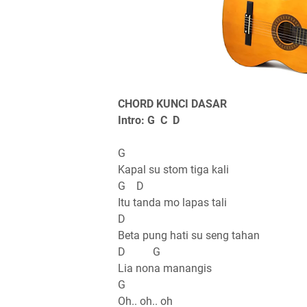
CHORD KUNCI DASAR
Intro: G C D
G
Kapal su stom tiga kali
G D
Itu tanda mo lapas tali
D
Beta pung hati su seng tahan
D G
Lia nona manangis
G
Oh.. oh.. oh