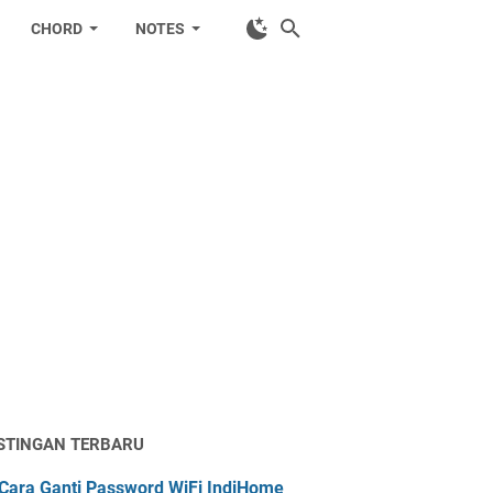
CHORD
NOTES
STINGAN TERBARU
Cara Ganti Password WiFi IndiHome