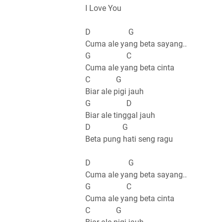
I Love You
D G
Cuma ale yang beta sayang..
G C
Cuma ale yang beta cinta
C G
Biar ale pigi jauh
G D
Biar ale tinggal jauh
D G
Beta pung hati seng ragu
D G
Cuma ale yang beta sayang..
G C
Cuma ale yang beta cinta
C G