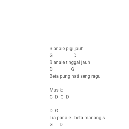
Biar ale pigi jauh
G D
Biar ale tinggal jauh
D G
Beta pung hati seng ragu
Musik:
G D G D
D G
Lia par ale.. beta manangis
G D