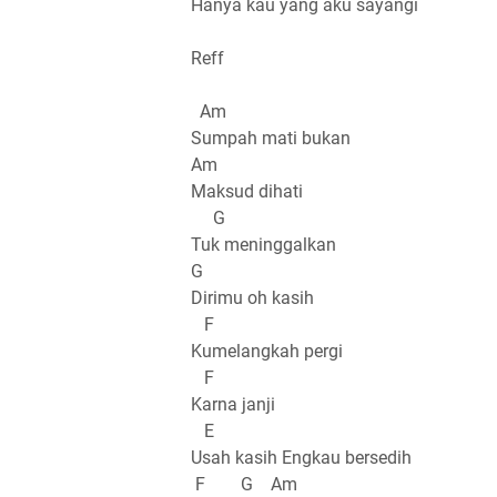
Hanya kau yang aku sayangi
Reff
Am
Sumpah mati bukan
Am
Maksud dihati
G
Tuk meninggalkan
G
Dirimu oh kasih
F
Kumelangkah pergi
F
Karna janji
E
Usah kasih Engkau bersedih
F G Am