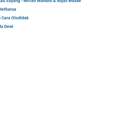
kau Sayang - Miftah Wahdini & Anjas Wasae
Hetharua
n Cara Otodidak
da Dewi