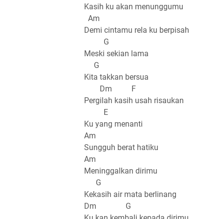
Kasih ku akan menunggumu
Am
Demi cintamu rela ku berpisah
G
Meski sekian lama
G
Kita takkan bersua
Dm F
Pergilah kasih usah risaukan
E
Ku yang menanti
Am
Sungguh berat hatiku
Am
Meninggalkan dirimu
G
Kekasih air mata berlinang
Dm G
Ku kan kembali kepada dirimu