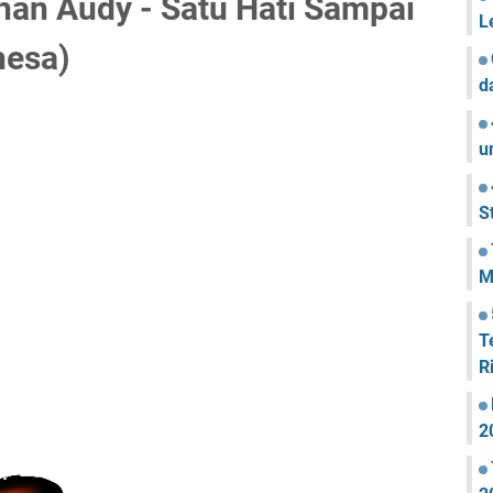
ihan Audy - Satu Hati Sampai
L
hesa)
d
u
S
M
T
R
2