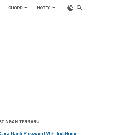
CHORD
NOTES
STINGAN TERBARU
Cara Ganti Password WiFi IndiHome