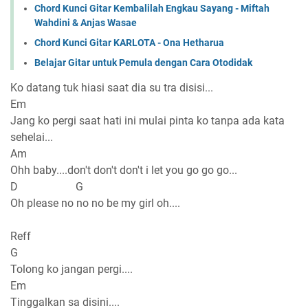
Chord Kunci Gitar Kembalilah Engkau Sayang - Miftah
Wahdini & Anjas Wasae
Chord Kunci Gitar KARLOTA - Ona Hetharua
Belajar Gitar untuk Pemula dengan Cara Otodidak
Ko datang tuk hiasi saat dia su tra disisi...
Em
Jang ko pergi saat hati ini mulai pinta ko tanpa ada kata
sehelai...
Am
Ohh baby....don't don't don't i let you go go go...
D G
Oh please no no no be my girl oh....
Reff
G
Tolong ko jangan pergi....
Em
Tinggalkan sa disini....