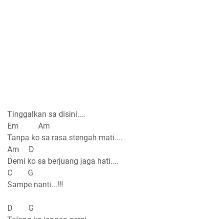
Tinggalkan sa disini....
Em Am
Tanpa ko sa rasa stengah mati....
Am D
Demi ko sa berjuang jaga hati....
C G
Sampe nanti...!!!
D G