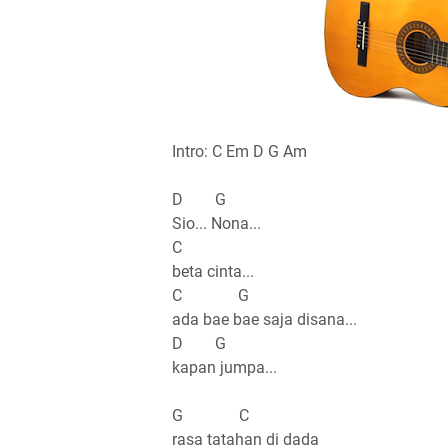
Intro: C Em D G Am
D G
Sio... Nona...
C
beta cinta...
C G
ada bae bae saja disana...
D G
kapan jumpa...
G C
rasa tatahan di dada