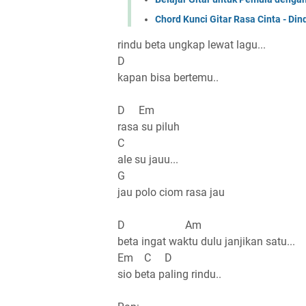
Chord Kunci Gitar Rasa Cinta - Din
rindu beta ungkap lewat lagu...
D
kapan bisa bertemu..
D Em
rasa su piluh
C
ale su jauu...
G
jau polo ciom rasa jau
D Am
beta ingat waktu dulu janjikan satu...
Em C D
sio beta paling rindu..