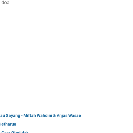
g doa
a
kau Sayang - Miftah Wahdini & Anjas Wasae
Hetharua
n Cara Otodidak