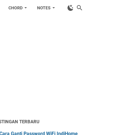
CHORD
NOTES
STINGAN TERBARU
Cara Ganti Password WiFi IndiHome