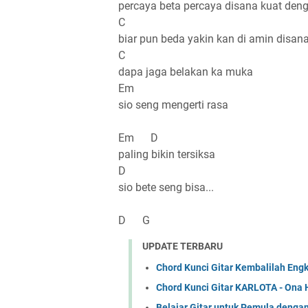
percaya beta percaya disana kuat den
C
biar pun beda yakin kan di amin disan
C
dapa jaga belakan ka muka
Em
sio seng mengerti rasa
Em D
paling bikin tersiksa
D
sio bete seng bisa...
D G
UPDATE TERBARU
Chord Kunci Gitar Kembalilah Eng
Chord Kunci Gitar KARLOTA - Ona 
Belajar Gitar untuk Pemula denga