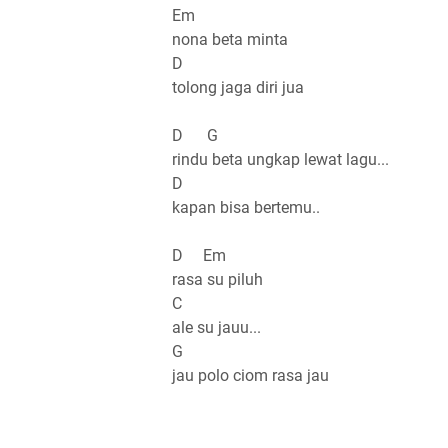
Em
nona beta minta
D
tolong jaga diri jua
D G
rindu beta ungkap lewat lagu...
D
kapan bisa bertemu..
D Em
rasa su piluh
C
ale su jauu...
G
jau polo ciom rasa jau