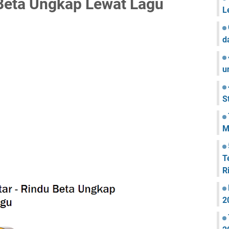
 Beta Ungkap Lewat Lagu
L
d
u
S
M
T
R
2