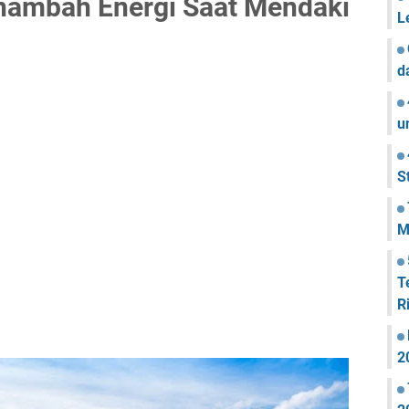
nambah Energi Saat Mendaki
L
d
u
S
M
T
R
2