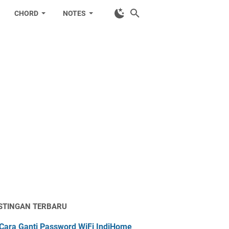
CHORD
NOTES
STINGAN TERBARU
Cara Ganti Password WiFi IndiHome