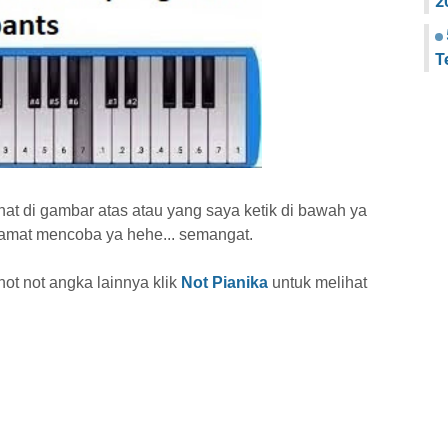
2
T
ihat di gambar atas atau yang saya ketik di bawah ya
lamat mencoba ya hehe... semangat.
 not not angka lainnya
klik
Not Pianika
untuk melihat