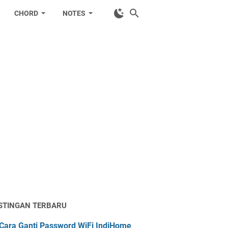
CHORD
NOTES
STINGAN TERBARU
Cara Ganti Password WiFi IndiHome