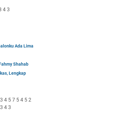
3 4 3
Balonku Ada Lima
- Fahmy Shahab
gkas, Lengkap
 3 4 5 7 5 4 5 2
 3 4 3