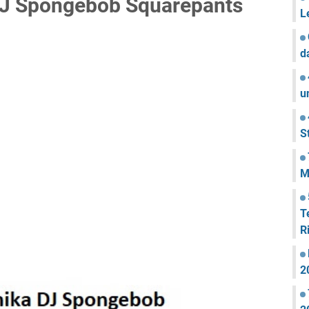
DJ Spongebob Squarepants
L
d
u
S
M
T
R
2