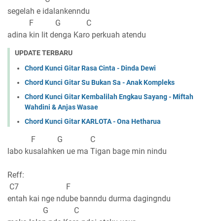
segelah e idalankenndu
F G C
adina kin lit denga Karo perkuah atendu
UPDATE TERBARU
Chord Kunci Gitar Rasa Cinta - Dinda Dewi
Chord Kunci Gitar Su Bukan Sa - Anak Kompleks
Chord Kunci Gitar Kembalilah Engkau Sayang - Miftah
Wahdini & Anjas Wasae
Chord Kunci Gitar KARLOTA - Ona Hetharua
F G C
labo kusalahken ue ma Tigan bage min nindu
Reff:
C7 F
entah kai nge ndube banndu durma dagingndu
G C