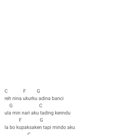
C F G
reh nina ukurku adina banci
G C
ula min nari aku tading kenndu
F G
la bo kupaksaken tapi mindo aku
C