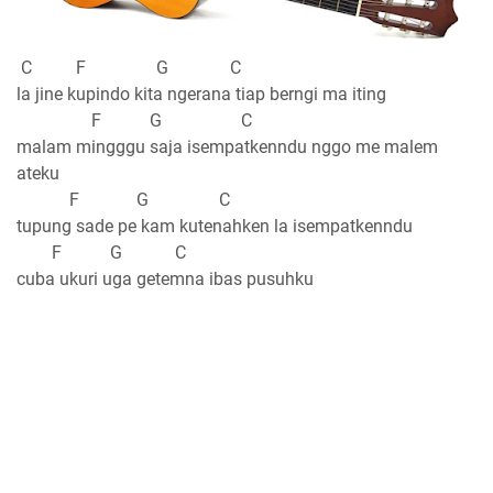
C F G C
la jine kupindo kita ngerana tiap berngi ma iting
F G C
malam mingggu saja isempatkenndu nggo me malem
ateku
F G C
tupung sade pe kam kutenahken la isempatkenndu
F G C
cuba ukuri uga getemna ibas pusuhku