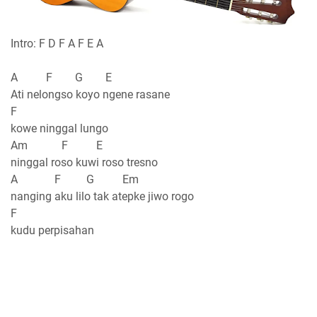
Intro: F D F A F E A
A F G E
Ati nelongso koyo ngene rasane
F
kowe ninggal lungo
Am F E
ninggal roso kuwi roso tresno
A F G Em
nanging aku lilo tak atepke jiwo rogo
F
kudu perpisahan