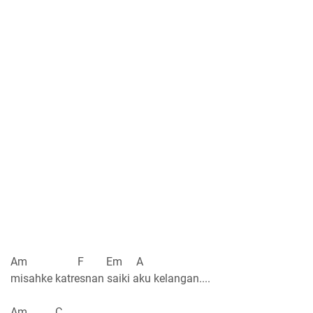
Am F Em A
misahke katresnan saiki aku kelangan....
Am C