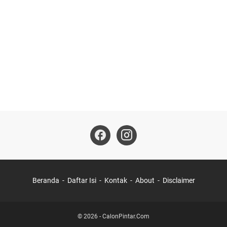
Beranda
Daftar Isi
Kontak
About
Disclaimer
©
2026
-
CalonPintar.Com