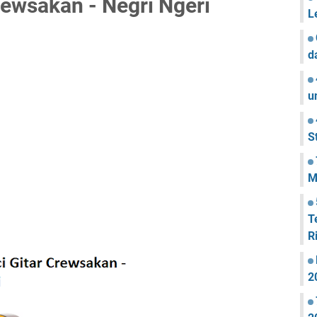
rewsakan - Negri Ngeri
L
d
u
S
M
T
R
2