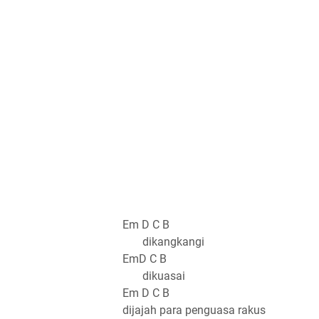
Em D C B
dikangkangi
EmD C B
dikuasai
Em D C B
dijajah para penguasa rakus