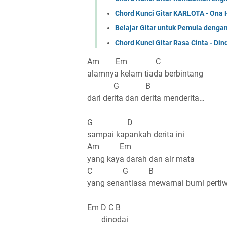
Chord Kunci Gitar KARLOTA - Ona 
Belajar Gitar untuk Pemula denga
Chord Kunci Gitar Rasa Cinta - Din
Am Em C
alamnya kelam tiada berbintang
G B
dari derita dan derita menderita…
G D
sampai kapankah derita ini
Am Em
yang kaya darah dan air mata
C G B
yang senantiasa mewarnai bumi pertiw
Em D C B
dinodai