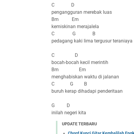
C D
pengangguran merebak luas
Bm Em
kemiskinan merajalela
C G B
pedagang kaki lima tergusur teraniaya
C D
bocah-bocah kecil merintih
Bm Em
menghabiskan waktu di jalanan
C G B
buruh kerap dihadapi penderitaan
G D
inilah negeri kita
UPDATE TERBARU
Chord Kunci Gitar Kembalilah Eng