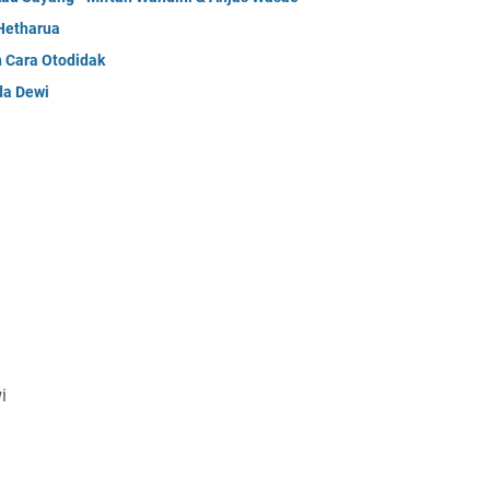
Hetharua
n Cara Otodidak
da Dewi
i