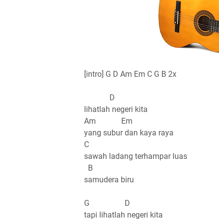
[intro] G D Am Em C G B 2x
D
lihatlah negeri kita
Am Em
yang subur dan kaya raya
C
sawah ladang terhampar luas
B
samudera biru
G D
tapi lihatlah negeri kita