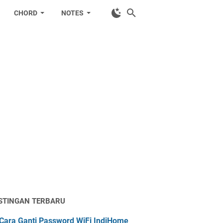
CHORD
NOTES
STINGAN TERBARU
Cara Ganti Password WiFi IndiHome