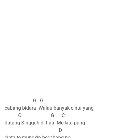
G G
cabang bidara Walau banyak cinta yang
C G C
datang Singgah di hati Me kita pung
D
cinta te mungkin becabang no