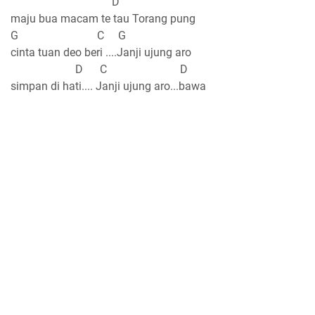
D
maju bua macam te tau Torang pung
G C G
cinta tuan deo beri ....Janji ujung aro
D C D
simpan di hati.... Janji ujung aro...bawa