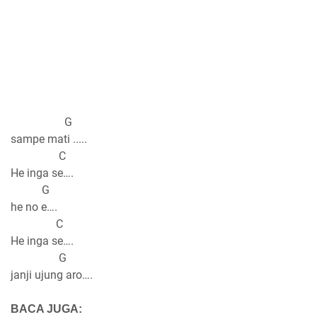
G
sampe mati .....
C
He inga se….
G
he no e….
C
He inga se….
G
janji ujung aro….
BACA JUGA: