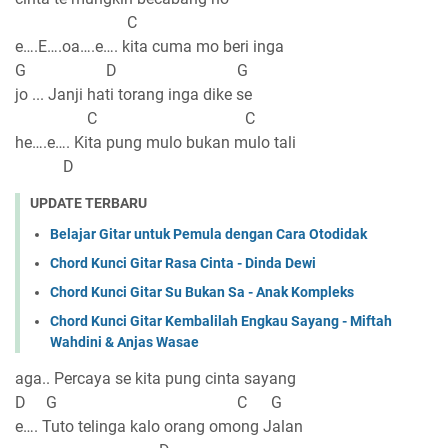
C
e….E….oa….e…. kita cuma mo beri inga
G D G
jo ... Janji hati torang inga dike se
C C
he….e…. Kita pung mulo bukan mulo tali
D
UPDATE TERBARU
Belajar Gitar untuk Pemula dengan Cara Otodidak
Chord Kunci Gitar Rasa Cinta - Dinda Dewi
Chord Kunci Gitar Su Bukan Sa - Anak Kompleks
Chord Kunci Gitar Kembalilah Engkau Sayang - Miftah
Wahdini & Anjas Wasae
aga.. Percaya se kita pung cinta sayang
D G C G
e…. Tuto telinga kalo orang omong Jalan