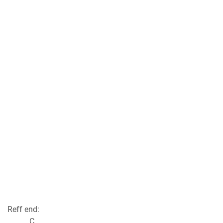
Reff end:
C