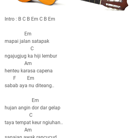
Intro : B C B Em C B Em
Em
mapai jalan satapak
C
ngajugjug ka hiji lembur
Am
henteu karasa capena
F Em
sabab aya nu diteang..
Em
hujan angin dor dar gelap
C
taya tempat keur ngiuhan..
Am
sanajan awak rancucud