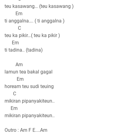
teu kasawang… (teu kasawang )
Em
ti anggalna…. ( ti anggalna )
C
teu ka pikir…( teu ka pikir )
Em
ti tadina.. (tadina)
Am
lamun tea bakal gagal
Em
hoream teu sudi teuing
C
mikiran pipanyakiteun..
Em
mikiran pipanyakiteun..
Outro : Am F E....Am