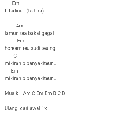
Em
ti tadina.. (tadina)
Am
lamun tea bakal gagal
Em
hoream teu sudi teuing
C
mikiran pipanyakiteun..
Em
mikiran pipanyakiteun..
Musik : Am C Em Em B C B
Ulangi dari awal 1x