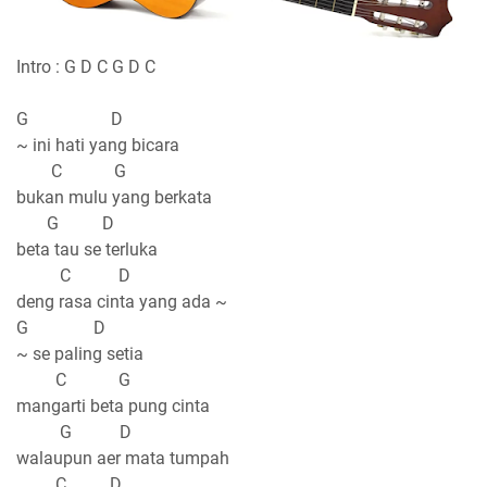
Intro : G D C G D C
G D
~ ini hati yang bicara
C G
bukan mulu yang berkata
G D
beta tau se terluka
C D
deng rasa cinta yang ada ~
G D
~ se paling setia
C G
mangarti beta pung cinta
G D
walaupun aer mata tumpah
C D