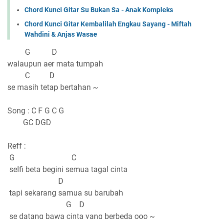
Chord Kunci Gitar Su Bukan Sa - Anak Kompleks
Chord Kunci Gitar Kembalilah Engkau Sayang - Miftah
Wahdini & Anjas Wasae
G D
walaupun aer mata tumpah
C D
se masih tetap bertahan ~
Song : C F G C G
GC DGD
Reff :
G C
selfi beta begini semua tagal cinta
D
tapi sekarang samua su barubah
G D
se datang bawa cinta yang berbeda ooo ~