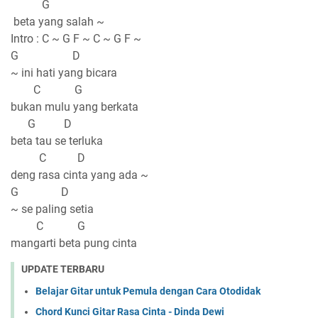
G
beta yang salah ~
Intro : C ~ G F ~ C ~ G F ~
G D
~ ini hati yang bicara
C G
bukan mulu yang berkata
G D
beta tau se terluka
C D
deng rasa cinta yang ada ~
G D
~ se paling setia
C G
mangarti beta pung cinta
UPDATE TERBARU
Belajar Gitar untuk Pemula dengan Cara Otodidak
Chord Kunci Gitar Rasa Cinta - Dinda Dewi