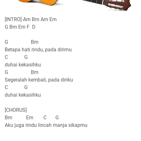
[INTRO] Am Bm Am Em
G Bm Em F D
G Bm
Betapa hati rindu, pada dirimu
C G
duhai kekasihku
G Bm
Segeralah kembali, pada diriku
C G
duhai kekasihku
[CHORUS]
Bm Em C G
Aku juga rindu lincah manja sikapmu