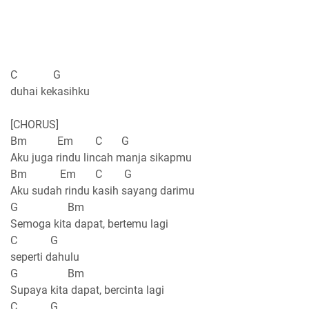
C G
duhai kekasihku
[CHORUS]
Bm Em C G
Aku juga rindu lincah manja sikapmu
Bm Em C G
Aku sudah rindu kasih sayang darimu
G Bm
Semoga kita dapat, bertemu lagi
C G
seperti dahulu
G Bm
Supaya kita dapat, bercinta lagi
C G