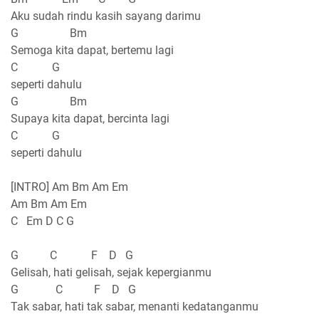
Aku sudah rindu kasih sayang darimu
G Bm
Semoga kita dapat, bertemu lagi
C G
seperti dahulu
G Bm
Supaya kita dapat, bercinta lagi
C G
seperti dahulu
[INTRO] Am Bm Am Em
Am Bm Am Em
C Em D C G
G C F D G
Gelisah, hati gelisah, sejak kepergianmu
G C F D G
Tak sabar, hati tak sabar, menanti kedatanganmu