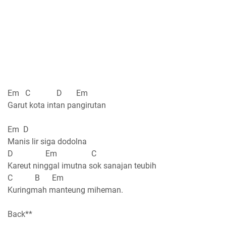
Em C D Em
Garut kota intan pangirutan
Em D
Manis lir siga dodolna
D Em C
Kareut ninggal imutna sok sanajan teubih
C B Em
Kuringmah manteung miheman.
Back**