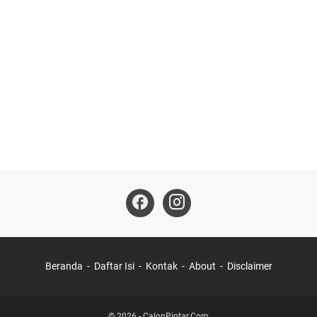
Beranda
Daftar Isi
Kontak
About
Disclaimer
©
2026
-
CalonPintar.Com