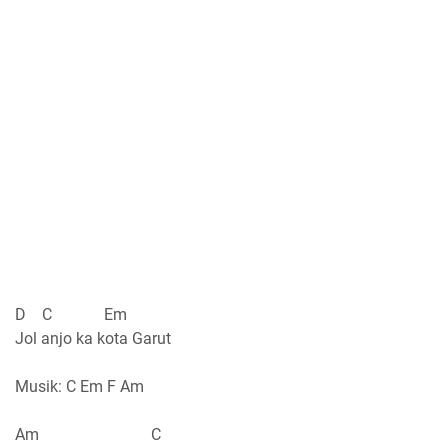
D C Em
Jol anjo ka kota Garut
Musik: C Em F Am
Am C