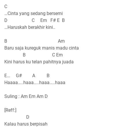
C
…Cinta yang sedang bersemi
D C Em F# E B
…Haruskah berakhir kini..
B Am
Baru saja kureguk manis madu cinta
B C Em
Kini harus ku telan pahitnya juada
E… G# A B
Haaaa…..haaa…..haaa…..haaa
Suling : Am Em Am D
[Reff:]
D
Kalau harus berpisah