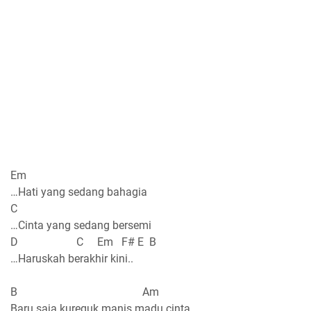
Em
…Hati yang sedang bahagia
C
…Cinta yang sedang bersemi
D C Em F# E B
…Haruskah berakhir kini..
B Am
Baru saja kureguk manis madu cinta