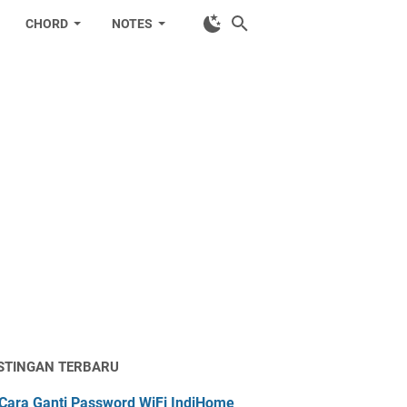
CHORD
NOTES
STINGAN TERBARU
Cara Ganti Password WiFi IndiHome