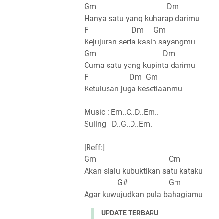
Gm Dm
Hanya satu yang kuharap darimu
F Dm Gm
Kejujuran serta kasih sayangmu
Gm Dm
Cuma satu yang kupinta darimu
F Dm Gm
Ketulusan juga kesetiaanmu
Music : Em..C..D..Em..
Suling : D..G..D..Em..
[Reff:]
Gm Cm
Akan slalu kubuktikan satu kataku
G# Gm
Agar kuwujudkan pula bahagiamu
UPDATE TERBARU