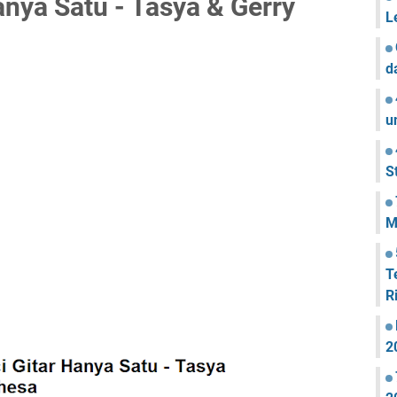
anya Satu - Tasya & Gerry
L
d
u
S
M
T
R
2