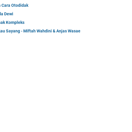
n Cara Otodidak
da Dewi
Anak Kompleks
kau Sayang - Miftah Wahdini & Anjas Wasae