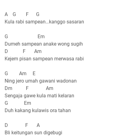
A G F G
Kula rabi sampean…kanggo sasaran
G Em
Dumeh sampean anake wong sugih
D F Am
Kejem pisan sampean merwasa rabi
G Am E
Ning jero umah gawani wadonan
Dm F Am
Sengaja gawe kula mati kelaran
G Em
Duh kakang kulawis ora tahan
D F A
Bli keitungan sun digebugi