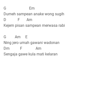
G Em
Dumeh sampean anake wong sugih
D F Am
Kejem pisan sampean merwasa rabi
G Am E
Ning jero umah gawani wadonan
Dm F Am
Sengaja gawe kula mati kelaran