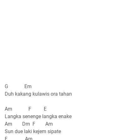
G Em
Duh kakang kulawis ora tahan
Am F E
Langka senenge langka enake
Am Dm F Am
Sun due laki kejem sipate
E Am