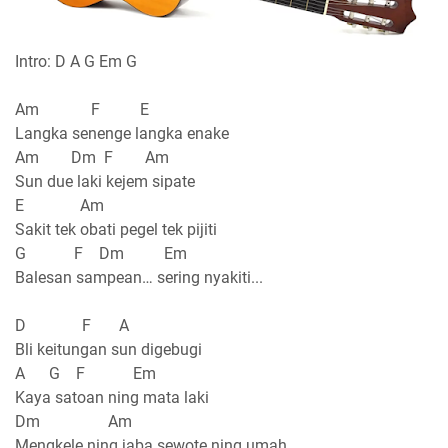
Intro: D A G Em G
Am F E
Langka senenge langka enake
Am Dm F Am
Sun due laki kejem sipate
E Am
Sakit tek obati pegel tek pijiti
G F Dm Em
Balesan sampean… sering nyakiti...
D F A
Bli keitungan sun digebugi
A G F Em
Kaya satoan ning mata laki
Dm Am
Mengkele ning jaba sewote ning umah