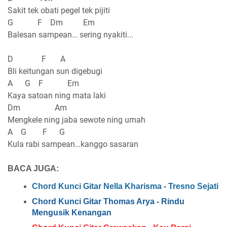
Sakit tek obati pegel tek pijiti
G F Dm Em
Balesan sampean… sering nyakiti...
D F A
Bli keitungan sun digebugi
A G F Em
Kaya satoan ning mata laki
Dm Am
Mengkele ning jaba sewote ning umah
A G F G
Kula rabi sampean…kanggo sasaran
BACA JUGA:
Chord Kunci Gitar Nella Kharisma - Tresno Sejati
Chord Kunci Gitar Thomas Arya - Rindu
Mengusik Kenangan