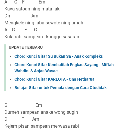
A G F Em
Kaya satoan ning mata laki
Dm Am
Mengkele ning jaba sewote ning umah
A G F G
Kula rabi sampean…kanggo sasaran
UPDATE TERBARU
Chord Kunci Gitar Su Bukan Sa - Anak Kompleks
Chord Kunci Gitar Kembalilah Engkau Sayang - Miftah
Wahdini & Anjas Wasae
Chord Kunci Gitar KARLOTA - Ona Hetharua
Belajar Gitar untuk Pemula dengan Cara Otodidak
G Em
Dumeh sampean anake wong sugih
D F Am
Kejem pisan sampean merwasa rabi