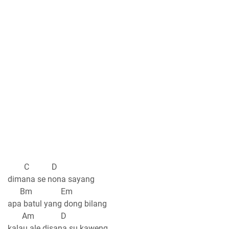
C D
dimana se nona sayang
Bm Em
apa batul yang dong bilang
Am D
kalau ale disana su kaweng