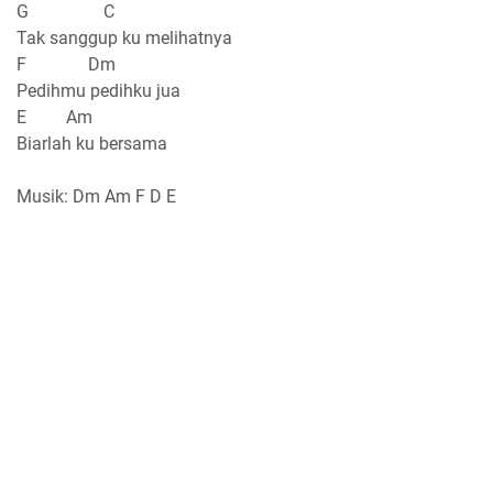
G C
Tak sanggup ku melihatnya
F Dm
Pedihmu pedihku jua
E Am
Biarlah ku bersama
Musik: Dm Am F D E