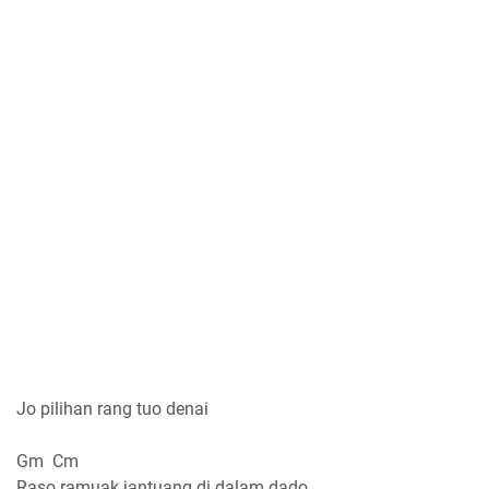
Jo pilihan rang tuo denai
Gm Cm
Raso ramuak jantuang di dalam dado