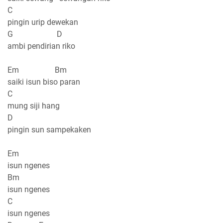
C
pingin urip dewekan
G D
ambi pendirian riko
Em Bm
saiki isun biso paran
C
mung siji hang
D
pingin sun sampekaken
Em
isun ngenes
Bm
isun ngenes
C
isun ngenes