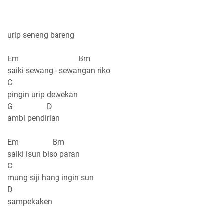
urip seneng bareng
Em Bm
saiki sewang - sewangan riko
C
pingin urip dewekan
G D
ambi pendirian
Em Bm
saiki isun biso paran
C
mung siji hang ingin sun
D
sampekaken