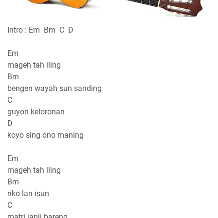
Intro : Em Bm C D
Em
mageh tah iling
Bm
bengen wayah sun sanding
C
guyon keloronan
D
koyo sing ono maning
Em
mageh tah iling
Bm
riko lan isun
C
matri janji bareng