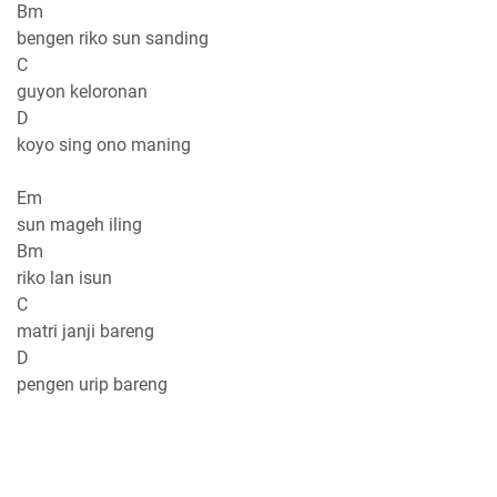
Bm
bengen riko sun sanding
C
guyon keloronan
D
koyo sing ono maning
Em
sun mageh iling
Bm
riko lan isun
C
matri janji bareng
D
pengen urip bareng