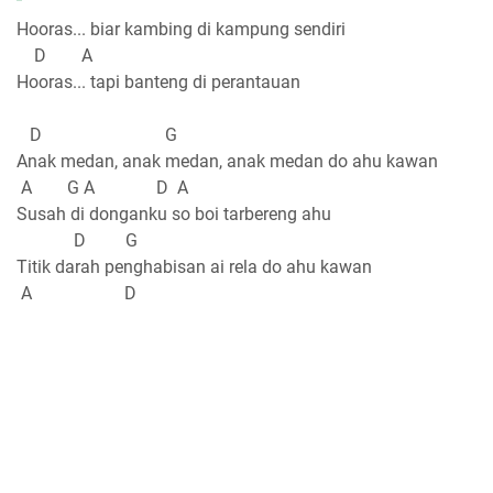
Hooras... biar kambing di kampung sendiri
D A
Hooras... tapi banteng di perantauan
D G
Anak medan, anak medan, anak medan do ahu kawan
A G A D A
Susah di donganku so boi tarbereng ahu
D G
Titik darah penghabisan ai rela do ahu kawan
A D