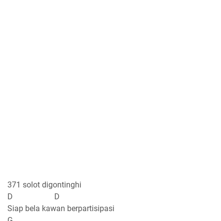
371 solot digontinghi
D D
Siap bela kawan berpartisipasi
G