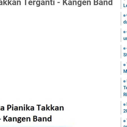
akkan Terganti - Kangen Band
L
d
u
S
M
T
R
2