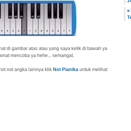
2
T
ihat di gambar atas atau yang saya ketik di bawah ya
lamat mencoba ya hehe... semangat.
 not not angka lainnya
klik
Not Pianika
untuk melihat