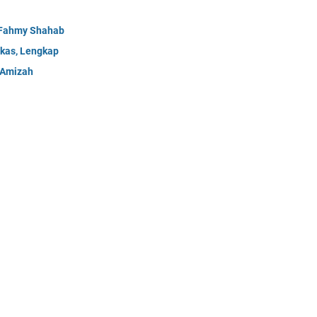
- Fahmy Shahab
gkas, Lengkap
n Amizah