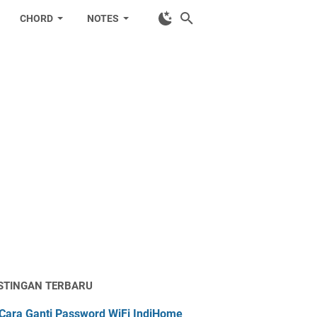
CHORD
NOTES
STINGAN TERBARU
Cara Ganti Password WiFi IndiHome