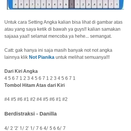
U
ntuk cara Setting Angka kalian bisa lihat di gambar atas
atau yang saya ketik di bawah ya guys!! kalian samakan
sajaaa yaa!! selamat mencoba ya hehe... semangat.
Catt: gak hanya ini saja masih banyak not not angka
lainnya
klik
Not Pianika
untuk melihat semuanya!!!
Dari Kiri Angka
4 5 6 7 1 2 3 4 5 6 7 1 2 3 4 5 6 7 1
Tombol Hitam Atas dari Kiri
#4 #5 #6 #1 #2 #4 #5 #6 #1 #2
Berdistraksi - Danilla
4/ 2 '2' 1/ 2' 1/ 7 6 4/ 5 6 6/ 7