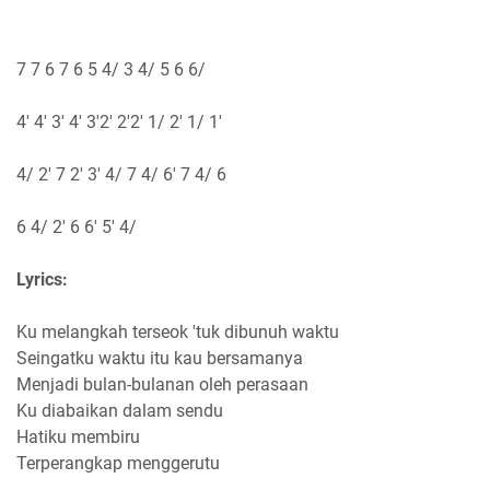
7 7 6 7 6 5 4/ 3 4/ 5 6 6/
4' 4' 3' 4' 3'2' 2'2' 1/ 2' 1/ 1'
4/ 2' 7 2' 3' 4/ 7 4/ 6' 7 4/ 6
6 4/ 2' 6 6' 5' 4/
Lyrics:
Ku melangkah terseok 'tuk dibunuh waktu
Seingatku waktu itu kau bersamanya
Menjadi bulan-bulanan oleh perasaan
Ku diabaikan dalam sendu
Hatiku membiru
Terperangkap menggerutu