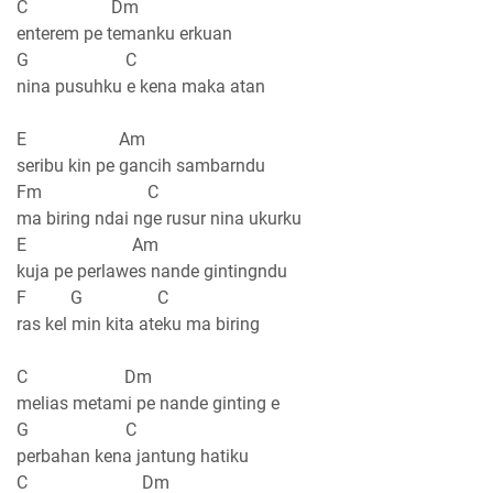
C Dm
enterem pe temanku erkuan
G C
nina pusuhku e kena maka atan
E Am
seribu kin pe gancih sambarndu
Fm C
ma biring ndai nge rusur nina ukurku
E Am
kuja pe perlawes nande gintingndu
F G C
ras kel min kita ateku ma biring
C Dm
melias metami pe nande ginting e
G C
perbahan kena jantung hatiku
C Dm