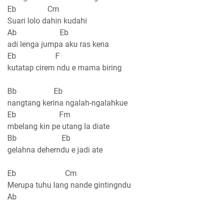
Eb Cm
Suari lolo dahin kudahi
Ab Eb
adi lenga jumpa aku ras kena
Eb F
kutatap cirem ndu e mama biring
Bb Eb
nangtang kerina ngalah-ngalahkue
Eb Fm
mbelang kin pe utang la diate
Bb Eb
gelahna deherndu e jadi ate
Eb Cm
Merupa tuhu lang nande gintingndu
Ab