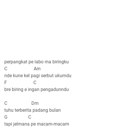
perpangkat pe labo ma biringku
C Am
nde kune kel pagi serbut ukurndu
F C
bre biring e ingan pengadunndu
C Dm
tuhu terberita padang bulan
G C
tapi jelmana pe macam-macam