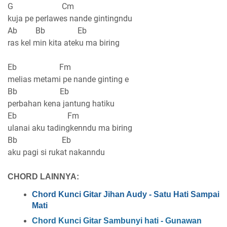
G Cm
kuja pe perlawes nande gintingndu
Ab Bb Eb
ras kel min kita ateku ma biring
Eb Fm
melias metami pe nande ginting e
Bb Eb
perbahan kena jantung hatiku
Eb Fm
ulanai aku tadingkenndu ma biring
Bb Eb
aku pagi si rukat nakanndu
CHORD LAINNYA:
Chord Kunci Gitar Jihan Audy - Satu Hati Sampai
Mati
Chord Kunci Gitar Sambunyi hati - Gunawan