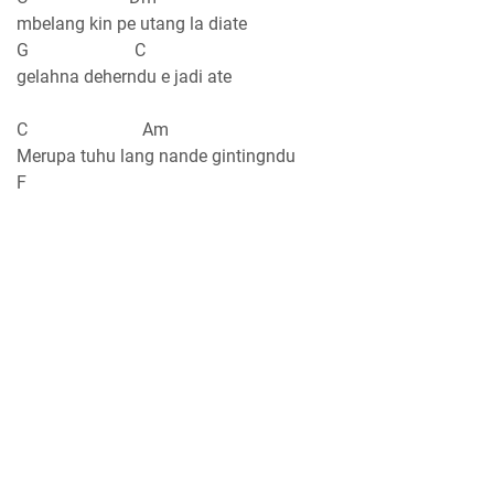
mbelang kin pe utang la diate
G C
gelahna deherndu e jadi ate
C Am
Merupa tuhu lang nande gintingndu
F