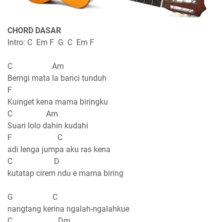
CHORD DASAR
Intro: C Em F G C Em F
C Am
Berngi mata la banci tunduh
F
Kuinget kena mama biringku
C Am
Suari lolo dahin kudahi
F C
adi lenga jumpa aku ras kena
C D
kutatap cirem ndu e mama biring
G C
nangtang kerina ngalah-ngalahkue
C Dm