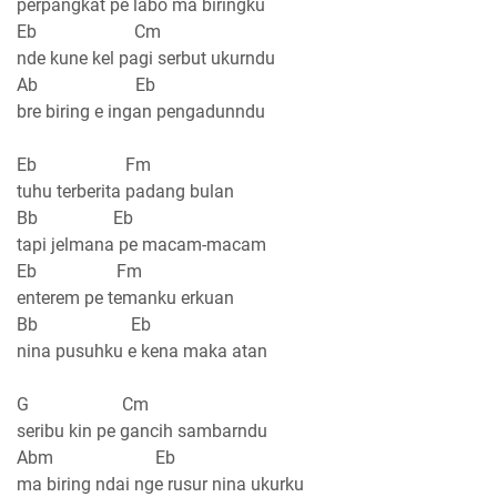
perpangkat pe labo ma biringku
Eb Cm
nde kune kel pagi serbut ukurndu
Ab Eb
bre biring e ingan pengadunndu
Eb Fm
tuhu terberita padang bulan
Bb Eb
tapi jelmana pe macam-macam
Eb Fm
enterem pe temanku erkuan
Bb Eb
nina pusuhku e kena maka atan
G Cm
seribu kin pe gancih sambarndu
Abm Eb
ma biring ndai nge rusur nina ukurku