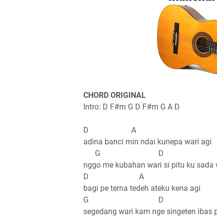
CHORD ORIGINAL
Intro: D F#m G D F#m G A D
D A
adina banci min ndai kunepa wari agi
G D
nggo me kubahan wari si pitu ku sada 
D A
bagi pe terna tedeh ateku kena agi
G D
segedang wari kam nge singeten ibas