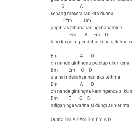
G A
senang mesera ras kita duana
F#m Bm
pagit ras tebuna ras ngenanamisa
Em A Em D
labo ku palar pendahin kena gelahna e
Em A D
oh nande gintingna petetap ukur kena
Bm Em G D
ula nai ndekahsa nari aku tertima
Em A D
oh nande gintingna kam ngenca si ku 
Bm E G D
ndigan nge warina si dungi arih-arihta
Outro: Em A F#m Bm Em A D