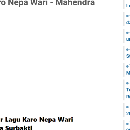
ro Nepa Wari - Mahendra
L
d
u
S
M
T
R
2