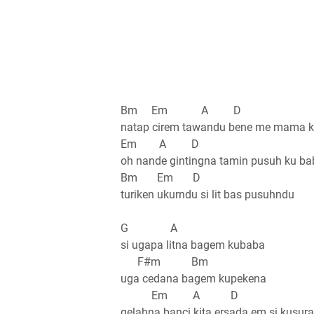
Bm Em A D
natap cirem tawandu bene me mama 
Em A D
oh nande gintingna tamin pusuh ku ba
Bm Em D
turiken ukurndu si lit bas pusuhndu
G A
si ugapa litna bagem kubaba
F#m Bm
uga cedana bagem kupekena
Em A D
gelahna banci kita ersada em si kusura