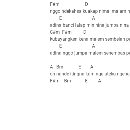
F#m D
nggo ndekahsa kuakap nimai malam 
E A
adina banci lalap min nina jumpa nina
C#m F#m D
kubayangken kena malem sembelah p
E A
adina nggo jumpa malem senembas p
A Bm E A
oh nande itingna kam nge ateku ngena
F#m Bm E A