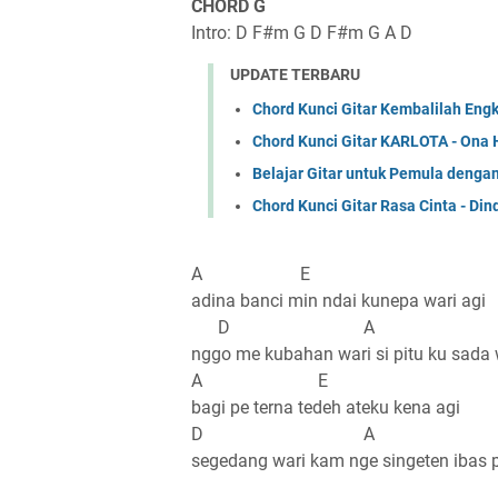
CHORD G
Intro: D F#m G D F#m G A D
UPDATE TERBARU
Chord Kunci Gitar Kembalilah Eng
Chord Kunci Gitar KARLOTA - Ona 
Belajar Gitar untuk Pemula denga
Chord Kunci Gitar Rasa Cinta - Din
A E
adina banci min ndai kunepa wari agi
D A
nggo me kubahan wari si pitu ku sada 
A E
bagi pe terna tedeh ateku kena agi
D A
segedang wari kam nge singeten ibas