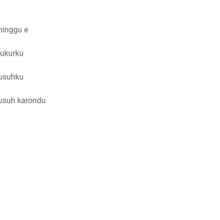
minggu e
 ukurku
usuhku
usuh karondu