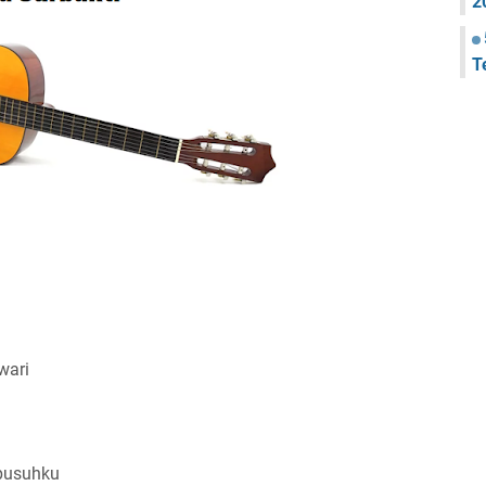
2
T
wari
 pusuhku