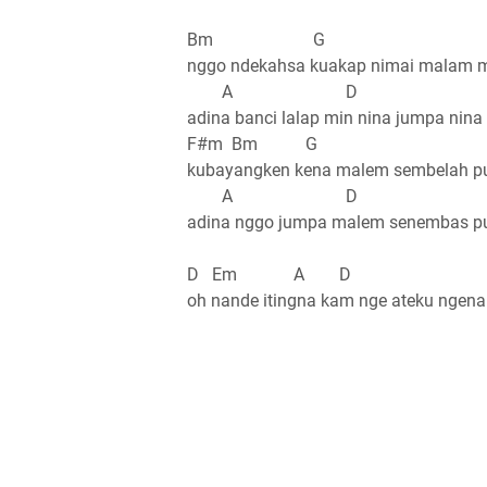
Bm G
nggo ndekahsa kuakap nimai malam 
A D
adina banci lalap min nina jumpa nina
F#m Bm G
kubayangken kena malem sembelah p
A D
adina nggo jumpa malem senembas p
D Em A D
oh nande itingna kam nge ateku ngena