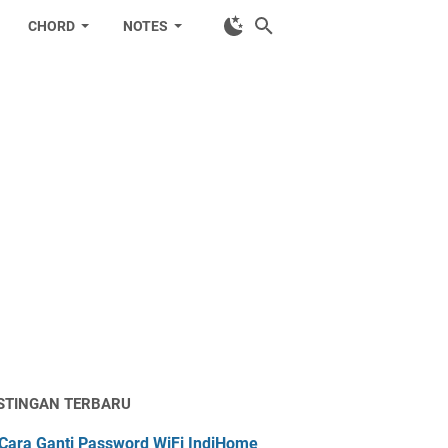
CHORD
NOTES
STINGAN TERBARU
Cara Ganti Password WiFi IndiHome