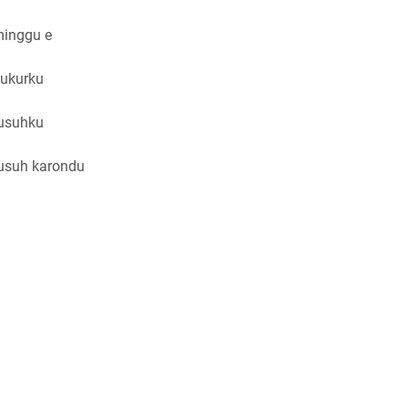
minggu e
 ukurku
usuhku
usuh karondu