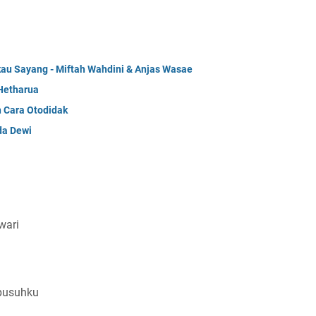
kau Sayang - Miftah Wahdini & Anjas Wasae
Hetharua
n Cara Otodidak
da Dewi
wari
 pusuhku