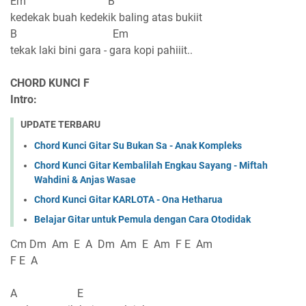
Em B
kedekak buah kedekik baling atas bukiit
B Em
tekak laki bini gara - gara kopi pahiiit..
CHORD KUNCI F
Intro:
UPDATE TERBARU
Chord Kunci Gitar Su Bukan Sa - Anak Kompleks
Chord Kunci Gitar Kembalilah Engkau Sayang - Miftah
Wahdini & Anjas Wasae
Chord Kunci Gitar KARLOTA - Ona Hetharua
Belajar Gitar untuk Pemula dengan Cara Otodidak
Cm Dm Am E A Dm Am E Am F E Am
F E A
A E