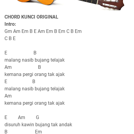
CHORD KUNCI ORIGINAL
Intro:
Gm Am Em B E Am Em B Em C B Em
C B E
E B
malang nasib bujang telajak
Am B
kemana pergi orang tak ajak
E B
malang nasib bujang telajak
Am
kemana pergi orang tak ajak
E Am G
disuruh kawin bujang tak andak
B Em