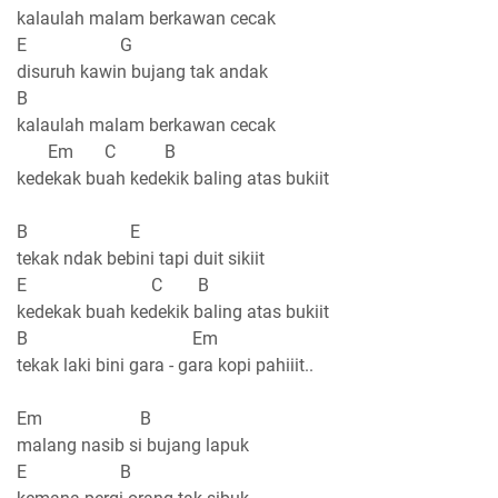
kalaulah malam berkawan cecak
E G
disuruh kawin bujang tak andak
B
kalaulah malam berkawan cecak
Em C B
kedekak buah kedekik baling atas bukiit
B E
tekak ndak bebini tapi duit sikiit
E C B
kedekak buah kedekik baling atas bukiit
B Em
tekak laki bini gara - gara kopi pahiiit..
Em B
malang nasib si bujang lapuk
E B