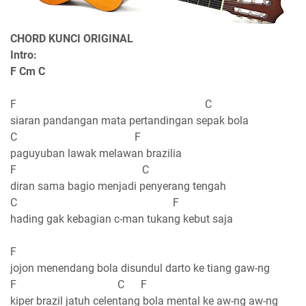
CHORD KUNCI ORIGINAL
Intro:
F Cm C
F C
siaran pandangan mata pertandingan sepak bola
C F
paguyuban lawak melawan brazilia
F C
diran sama bagio menjadi penyerang tengah
C F
hading gak kebagian c-man tukang kebut saja
F
jojon menendang bola disundul darto ke tiang gaw-ng
F C F
kiper brazil jatuh celentang bola mental ke aw-ng aw-ng