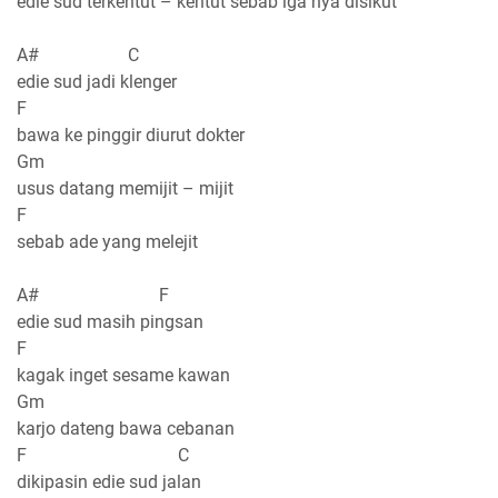
edie sud terkentut – kentut sebab iga nya disikut
A# C
edie sud jadi klenger
F
bawa ke pinggir diurut dokter
Gm
usus datang memijit – mijit
F
sebab ade yang melejit
A# F
edie sud masih pingsan
F
kagak inget sesame kawan
Gm
karjo dateng bawa cebanan
F C
dikipasin edie sud jalan