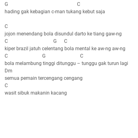
G C
hading gak kebagian c-man tukang kebut saja
C
jojon menendang bola disundul darto ke tiang gaw-ng
C G C
kiper brazil jatuh celentang bola mental ke aw-ng aw-ng
C G C
bola melambung tinggi ditunggu – tunggu gak turun lagi
Dm
semua pemain tercengang cengang
C
wasit sibuk makanin kacang