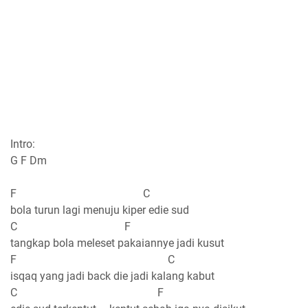
Intro:
G F Dm
F C
bola turun lagi menuju kiper edie sud
C F
tangkap bola meleset pakaiannye jadi kusut
F C
isqaq yang jadi back die jadi kalang kabut
C F