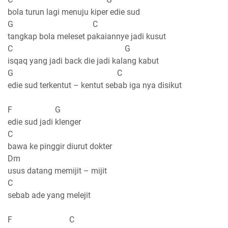
bola turun lagi menuju kiper edie sud
G C
tangkap bola meleset pakaiannye jadi kusut
C G
isqaq yang jadi back die jadi kalang kabut
G C
edie sud terkentut – kentut sebab iga nya disikut
F G
edie sud jadi klenger
C
bawa ke pinggir diurut dokter
Dm
usus datang memijit – mijit
C
sebab ade yang melejit
F C