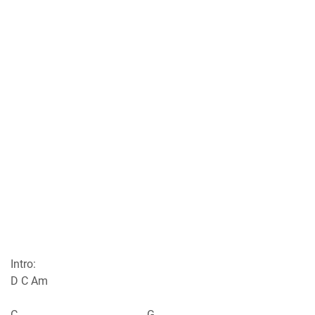
Intro:
D C Am
C G