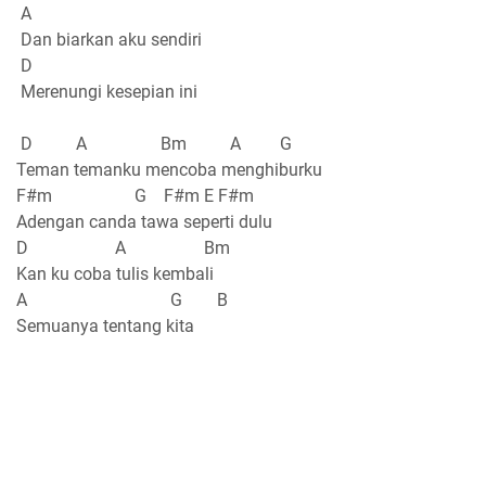
A
Dan biarkan aku sendiri
D
Merenungi kesepian ini
D A Bm A G
Teman temanku mencoba menghiburku
F#m G F#m E F#m
Adengan canda tawa seperti dulu
D A Bm
Kan ku coba tulis kembali
A G B
Semuanya tentang kita