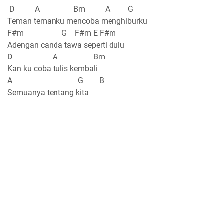
D A Bm A G
Teman temanku mencoba menghiburku
F#m G F#m E F#m
Adengan canda tawa seperti dulu
D A Bm
Kan ku coba tulis kembali
A G B
Semuanya tentang kita