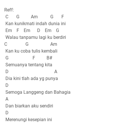
Reff:
C G Am G F
Kan kunikmati indah dunia ini
Em F Em D Em G
Walau tanpamu lagi ku berdiri
C G Am
Kan ku coba tulis kembali
G F B#
Semuanya tentang kita
D A
Dia kini tlah ada yg punya
D
Semoga Langgeng dan Bahagia
A
Dan biarkan aku sendiri
D
Merenungi kesepian ini