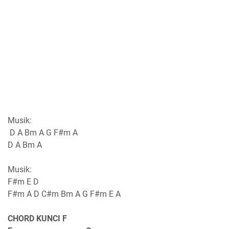
Musik:
D A Bm A G F#m A
D A Bm A
Musik:
F#m E D
F#m A D C#m Bm A G F#m E A
CHORD KUNCI F