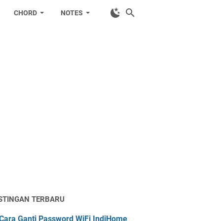
CHORD
NOTES
STINGAN TERBARU
Cara Ganti Password WiFi IndiHome