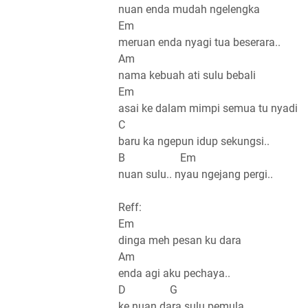
nuan enda mudah ngelengka
Em
meruan enda nyagi tua beserara..
Am
nama kebuah ati sulu bebali
Em
asai ke dalam mimpi semua tu nyadi
C
baru ka ngepun idup sekungsi..
B Em
nuan sulu.. nyau ngejang pergi..
Reff:
Em
dinga meh pesan ku dara
Am
enda agi aku pechaya..
D G
ke nuan dara sulu pemula..