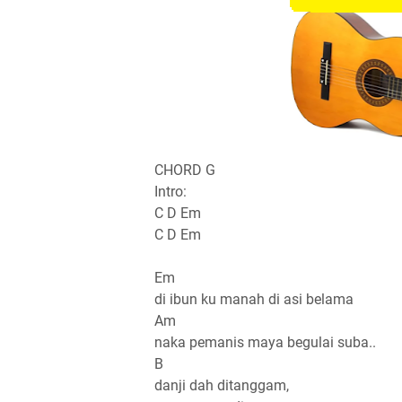
CHORD G
Intro:
C D Em
C D Em
Em
di ibun ku manah di asi belama
Am
naka pemanis maya begulai suba..
B
danji dah ditanggam,