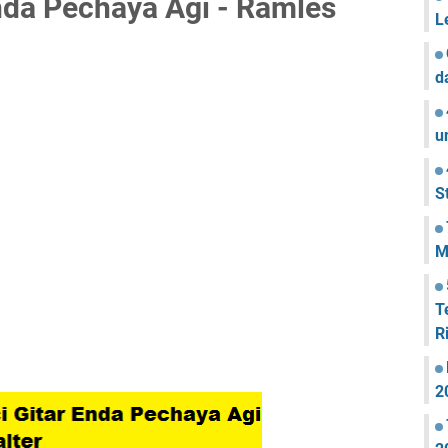
nda Pechaya Agi - Ramles
L
d
u
S
M
T
R
2