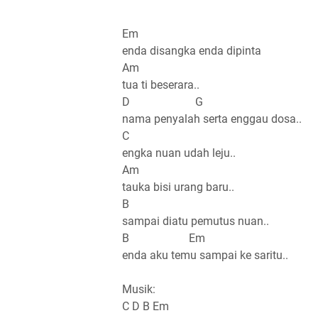
Em
enda disangka enda dipinta
Am
tua ti beserara..
D G
nama penyalah serta enggau dosa..
C
engka nuan udah leju..
Am
tauka bisi urang baru..
B
sampai diatu pemutus nuan..
B Em
enda aku temu sampai ke saritu..
Musik:
C D B Em