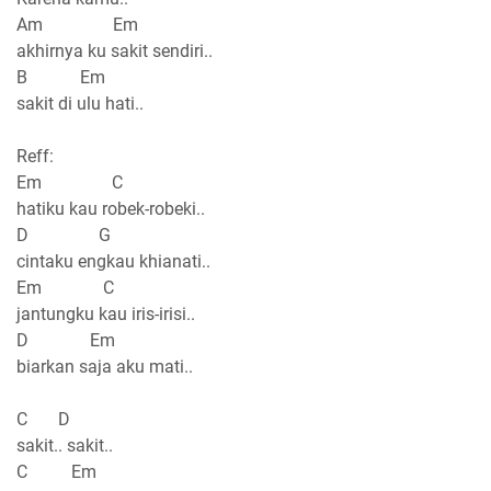
Am Em
akhirnya ku sakit sendiri..
B Em
sakit di ulu hati..
Reff:
Em C
hatiku kau robek-robeki..
D G
cintaku engkau khianati..
Em C
jantungku kau iris-irisi..
D Em
biarkan saja aku mati..
C D
sakit.. sakit..
C Em