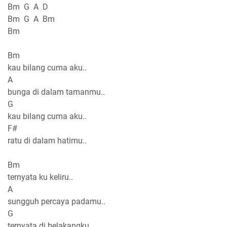
Bm G A D
Bm G A Bm
Bm
Bm
kau bilang cuma aku..
A
bunga di dalam tamanmu..
G
kau bilang cuma aku..
F#
ratu di dalam hatimu..
Bm
ternyata ku keliru..
A
sungguh percaya padamu..
G
ternyata di belakangku..