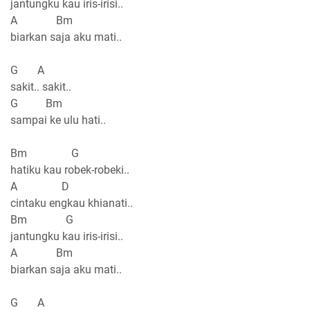
jantungku kau iris-irisi..
A Bm
biarkan saja aku mati..
G A
sakit.. sakit..
G Bm
sampai ke ulu hati..
Bm G
hatiku kau robek-robeki..
A D
cintaku engkau khianati..
Bm G
jantungku kau iris-irisi..
A Bm
biarkan saja aku mati..
G A