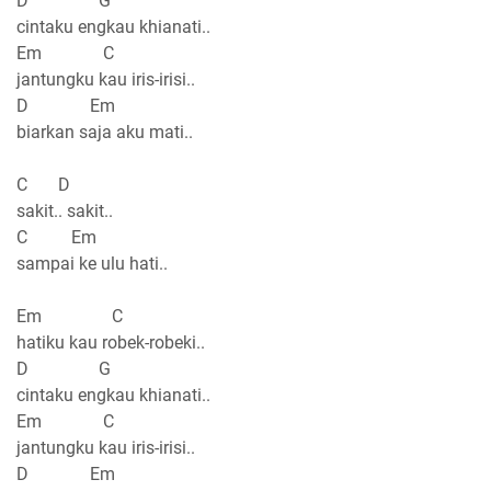
D G
cintaku engkau khianati..
Em C
jantungku kau iris-irisi..
D Em
biarkan saja aku mati..
C D
sakit.. sakit..
C Em
sampai ke ulu hati..
Em C
hatiku kau robek-robeki..
D G
cintaku engkau khianati..
Em C
jantungku kau iris-irisi..
D Em