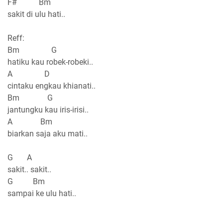
F# Bm
sakit di ulu hati..
Reff:
Bm G
hatiku kau robek-robeki..
A D
cintaku engkau khianati..
Bm G
jantungku kau iris-irisi..
A Bm
biarkan saja aku mati..
G A
sakit.. sakit..
G Bm
sampai ke ulu hati..