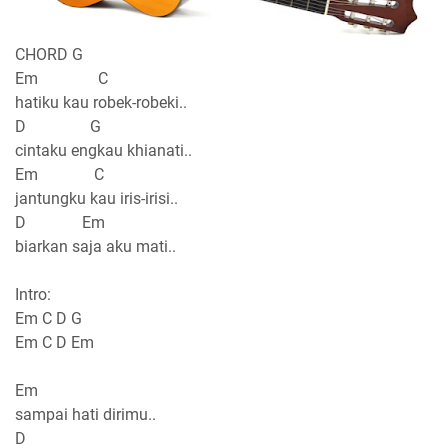
CHORD G
Em C
hatiku kau robek-robeki..
D G
cintaku engkau khianati..
Em C
jantungku kau iris-irisi..
D Em
biarkan saja aku mati..
Intro:
Em C D G
Em C D Em
Em
sampai hati dirimu..
D