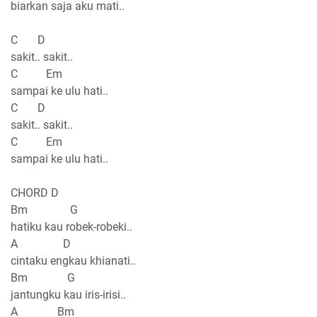
biarkan saja aku mati..
C D
sakit.. sakit..
C Em
sampai ke ulu hati..
C D
sakit.. sakit..
C Em
sampai ke ulu hati..
CHORD D
Bm G
hatiku kau robek-robeki..
A D
cintaku engkau khianati..
Bm G
jantungku kau iris-irisi..
A Bm