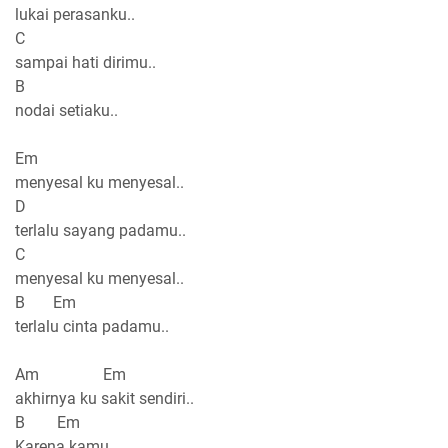
lukai perasanku..
C
sampai hati dirimu..
B
nodai setiaku..
Em
menyesal ku menyesal..
D
terlalu sayang padamu..
C
menyesal ku menyesal..
B Em
terlalu cinta padamu..
Am Em
akhirnya ku sakit sendiri..
B Em
Karena kamu..