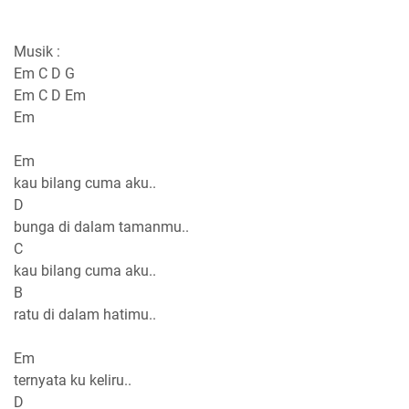
Musik :
Em C D G
Em C D Em
Em
Em
kau bilang cuma aku..
D
bunga di dalam tamanmu..
C
kau bilang cuma aku..
B
ratu di dalam hatimu..
Em
ternyata ku keliru..
D