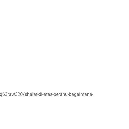
ta/q63raw320/shalat-di-atas-perahu-bagaimana-