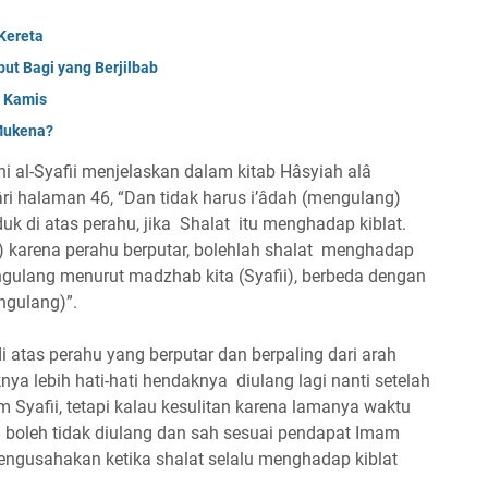
Kereta
t Bagi yang Berjilbab
n Kamis
 Mukena?
al-Syafii menjelaskan dalam kitab Hâsyiah alâ
âri halaman 46, “Dan tidak harus i’âdah (mengulang)
k di atas perahu, jika Shalat itu menghadap kiblat.
) karena perahu berputar, bolehlah shalat menghadap
ngulang menurut madzhab kita (Syafii), berbeda dengan
ngulang)”.
i atas perahu yang berputar dan berpaling dari arah
knya lebih hati-hati hendaknya diulang lagi nanti setelah
 Syafii, tetapi kalau kesulitan karena lamanya waktu
 boleh tidak diulang dan sah sesuai pendapat Imam
engusahakan ketika shalat selalu menghadap kiblat