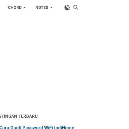
CHORD
NOTES
STINGAN TERBARU
Cara Ganti Password WiFi IndiHome