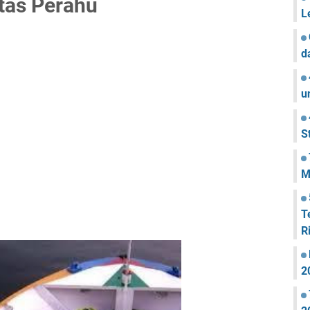
atas Perahu
L
d
u
S
M
T
R
2