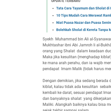
UPDATE TERBARU
Tata Cara Tayamum dan Sholat di 
10 Tips Mudah Cara Merawat Rambu
Niat Puasa Nazar dan Puasa Seni
Bolehkah Sholat di Kereta Tanpa
Syekh Muhammad bin Ali al-Syanawani 
Mukhtashar ibni Abi Jamroh li al-Bukh
orang yang Shalat dalam keadaan dudu
Maka jika kesulitan (menghadap kiblat
ke mana arah perahu, dan ia wajib me
pendapat Imam Malik (tidak harus me
Dengan demikian, jika sedang berada d
kiblat, kalau tidak ada kesulitan sebai
kembali ke darat, sesuai pendapat Imam
dan banyaknya shalat yang dikerjakan
Maliki. Alangkah baiknya kalau bisa m
sejak takbir sampai salam.