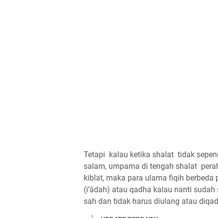
Tetapi kalau ketika shalat tidak sepe
salam, umpama di tengah shalat perah
kiblat, maka para ulama fiqih berbeda
(i’âdah) atau qadha kalau nanti sudah
sah dan tidak harus diulang atau diqad