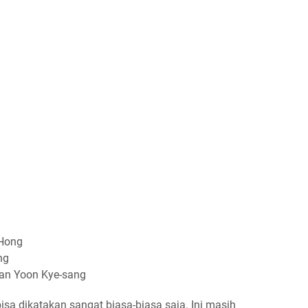
 Hong
ng
dan Yoon Kye-sang
 bisa dikatakan sangat biasa-biasa saja. Ini masih