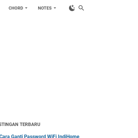
CHORD
NOTES
STINGAN TERBARU
Cara Ganti Password WiFi IndiHome