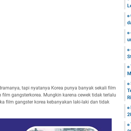
L
d
u
S
M
ramanya, tapi nyatanya Korea punya banyak sekali film
T
 film gangsterkorea. Mungkin karena cewek tidak terlalu
R
a film gangster korea kebanyakan laki-laki dan tidak
2