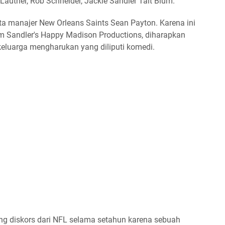
 Lautner, Rob Schneider, Jackie Sandler Tait Blum.
ta manajer New Orleans Saints Sean Payton. Karena ini
dam Sandler's Happy Madison Productions, diharapkan
 keluarga mengharukan yang diliputi komedi.
ang diskors dari NFL selama setahun karena sebuah