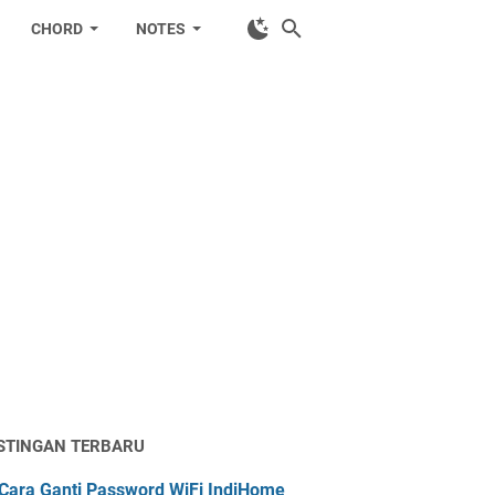
CHORD
NOTES
STINGAN TERBARU
Cara Ganti Password WiFi IndiHome