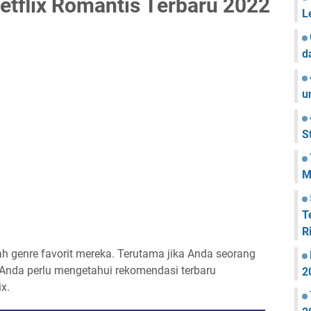
tflix Romantis Terbaru 2022
L
d
u
S
M
T
R
ah genre favorit mereka. Terutama jika Anda seorang
, Anda perlu mengetahui rekomendasi terbaru
2
x.